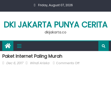
Skip
Friday, August 07, 2026
to
content
DKI JAKARTA PUNYA CERITA
dkijakarta.co
Paket Internet Paling Murah
Posted
Author
on
Dec 6, 2017
Windi Ariska
Comments Off
on
Paket
Internet
Paling
Murah