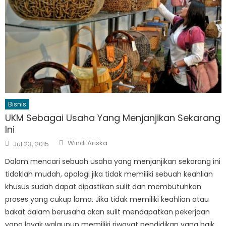
Bisnis
UKM Sebagai Usaha Yang Menjanjikan Sekarang
Ini
Author
Posted
Windi Ariska
Jul 23, 2015
on
Dalam mencari sebuah usaha yang menjanjikan sekarang ini
tidaklah mudah, apalagi jika tidak memiliki sebuah keahlian
khusus sudah dapat dipastikan sulit dan membutuhkan
proses yang cukup lama. Jika tidak memiliki keahlian atau
bakat dalam berusaha akan sulit mendapatkan pekerjaan
yang layak walaupun memiliki riwayat pendidikan yang baik.