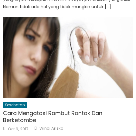
Namun tidak ada hal yang tidak mungkin untuk […]
Kesehatan
Cara Mengatasi Rambut Rontok Dan
Berketombe
Author
Posted
Windi Ariska
Oct 9, 2017
on