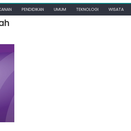
KANAN
PENDIDIKAN
UMUM
TEKNOLOGI
WISATA
rah