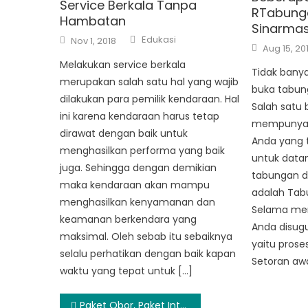
Service Berkala Tanpa
RTabunga
Hambatan
Sinarma
Author
Posted
Edukasi
Nov 1, 2018
Posted
on
Aug 15, 20
on
Melakukan service berkala
Tidak banya
merupakan salah satu hal yang wajib
buka tabung
dilakukan para pemilik kendaraan. Hal
Salah satu 
ini karena kendaraan harus tetap
mempunyai 
dirawat dengan baik untuk
Anda yang t
menghasilkan performa yang baik
untuk data
juga. Sehingga dengan demikian
tabungan da
maka kendaraan akan mampu
adalah Tab
menghasilkan kenyamanan dan
Selama me
keamanan berkendara yang
Anda disugu
maksimal. Oleh sebab itu sebaiknya
yaitu pros
selalu perhatikan dengan baik kapan
Setoran awa
waktu yang tepat untuk […]
Post
Paket Obor, Paket Internet Paling Murah Dari Axis