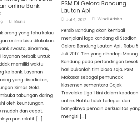
PSM Di Gelora Bandung
n online Bank
Lautan Api
s
Author
Posted
Windi Ariska
Jul 4, 2017
Author
Bisnis
on
19
Persib Bandung akan kembali
k orang yang tahu kalau
menjalani laga kandang di Stadion
an online bisa dilakukan.
Gelora Bandung Lautan Api , Rabu 5
bank swasta, Sinarmas,
Juli 2017. Tim yang dihadapi Maung
layanan terbaik untuk
Bandung pada pertandingan besok
idak memiliki waktu
hari bukanlah tim biasa saja. PSM
ng ke bank. Layanan
Makasar sebagai pemuncak
ring yang disediakan,
klasemen sementara Gojek
ungan Simas Gold.
Traveloka LIga 1 kini dalam keadaan
mbuka tabungan daring
onfire. Hal itu tidak terlepas dari
hi oleh keuntungan,
banyaknya pemain berkualitas yan
es mudah dan cepat.
mengisi […]
lnya pun relatif […]