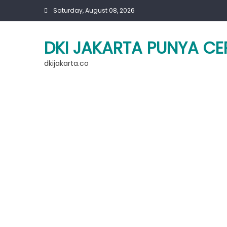
Skip
Saturday, August 08, 2026
to
content
DKI JAKARTA PUNYA CE
dkijakarta.co