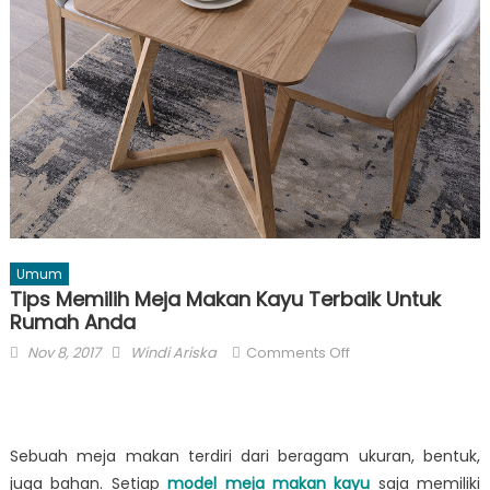
Umum
Tips Memilih Meja Makan Kayu Terbaik Untuk
Rumah Anda
Posted
Author
on
Nov 8, 2017
Windi Ariska
Comments Off
on
Tips
Memilih
Meja
Makan
Sebuah meja makan terdiri dari beragam ukuran, bentuk,
Kayu
juga bahan. Setiap
model meja makan kayu
saja memiliki