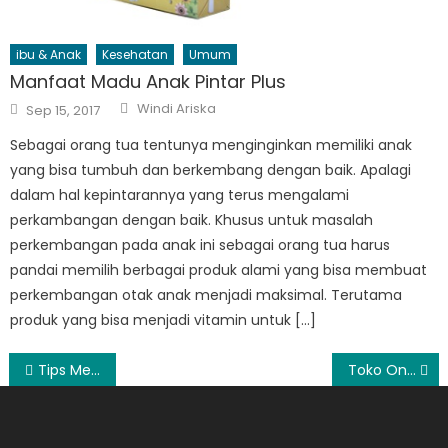
ibu & Anak
Kesehatan
Umum
Manfaat Madu Anak Pintar Plus
Author
Posted
Windi Ariska
Sep 15, 2017
on
Sebagai orang tua tentunya menginginkan memiliki anak
yang bisa tumbuh dan berkembang dengan baik. Apalagi
dalam hal kepintarannya yang terus mengalami
perkambangan dengan baik. Khusus untuk masalah
perkembangan pada anak ini sebagai orang tua harus
pandai memilih berbagai produk alami yang bisa membuat
perkembangan otak anak menjadi maksimal. Terutama
produk yang bisa menjadi vitamin untuk […]
Post
Tips Memilih Perabotan Rumah Tangga Untuk Rumah Baru
Toko Online Hijab di Kineva.com
navigation