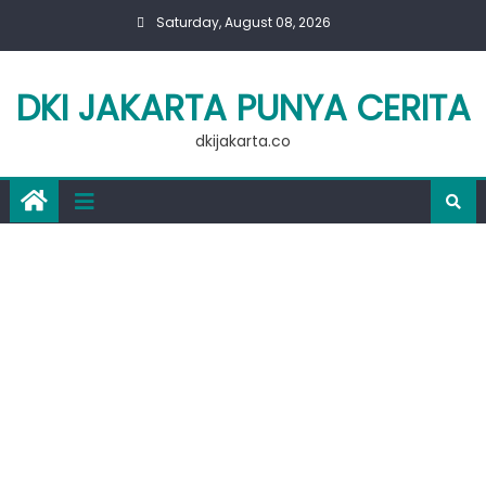
Skip
Saturday, August 08, 2026
to
content
DKI JAKARTA PUNYA CERITA
dkijakarta.co