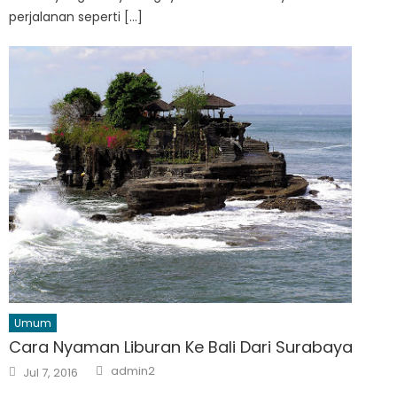
perjalanan seperti […]
Umum
Cara Nyaman Liburan Ke Bali Dari Surabaya
Author
Posted
admin2
Jul 7, 2016
on