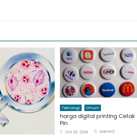
Teknologi
Umum
harga digital printing Cetak
Pin
Author
Posted
admin2
Oct 25, 2016
on