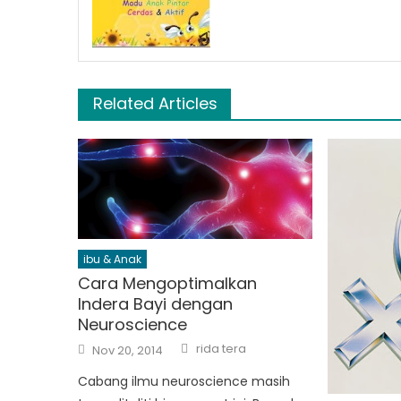
Related Articles
ibu & Anak
Cara Mengoptimalkan
Indera Bayi dengan
Neuroscience
Author
Posted
rida tera
Nov 20, 2014
on
Cabang ilmu neuroscience masih