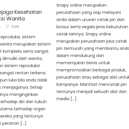
Snapy online merupakan
njaga Kesehatan
perusahaan yang siap melayani
si Wanita
anda dalam urusan cetak pin dan
Author
Sule
brosur serta segala jenis kebutuhan
5
cetak lainnya. Snapy online
eproduksi, sistem
merupakan perusahaan jasa cetak
 wanita merupakan sistem
pin termurah yang membantu and
t kompleks serta sangat
dalam mendukung dan
 dimuliki oleh wanita,
memamjukan bisnis untuk
pun sistem reproduksi
mempromosikan berbagai produk,
 sangat rentan terkena
perusahaan atau sebagai alat untu
pun luka bila anda tidak
kampanye. Manfaat mencetak pin
k menjaganya. Setiap
tentunya menjadi sebuah alat dan
tinya menginginkan
media […]
erhadap diri dan tubuh
utama terhadap organ
mereka yang tentunya
 peranan […]