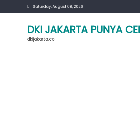
Skip
Saturday, August 08, 2026
to
content
DKI JAKARTA PUNYA CE
dkijakarta.co