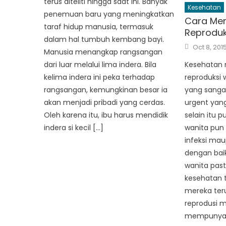
terus diteliti hingga saat ini. Banyak
Kesehatan
penemuan baru yang meningkatkan
Cara Me
taraf hidup manusia, termasuk
Reproduk
dalam hal tumbuh kembang bayi.
Posted
Oct 8, 201
on
Manusia menangkap rangsangan
Kesehatan r
dari luar melalui lima indera. Bila
reproduksi
kelima indera ini peka terhadap
yang sanga
rangsangan, kemungkinan besar ia
urgent yang
akan menjadi pribadi yang cerdas.
selain itu 
Oleh karena itu, ibu harus mendidik
wanita pun
indera si kecil […]
infeksi mau
dengan bai
wanita pas
kesehatan t
mereka ter
reprodusi 
mempunyai