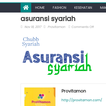
HOME
FASHION
KESEHATAN
MA
asuransi syariah
Posted
Author
on
Nov 18, 2017
Provitamon
Comments Off
on
asurans
syariah
Provitamon
http://provitamon.com/