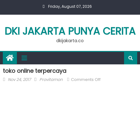
Skip
Friday, August 07, 2026
to
content
DKI JAKARTA PUNYA CERITA
dkijakarta.co
toko online terpercaya
Posted
Author
on
Nov 24, 2017
Provitamon
Comments Off
on
toko
online
terpercaya