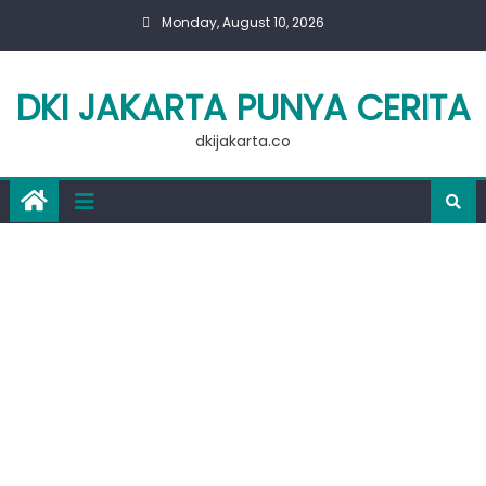
Skip
Monday, August 10, 2026
to
content
DKI JAKARTA PUNYA CERITA
dkijakarta.co