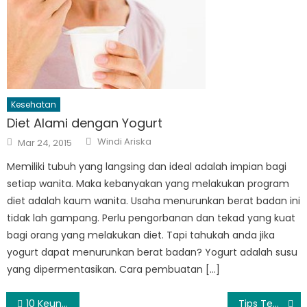
Kesehatan
Diet Alami dengan Yogurt
Author
Posted
Windi Ariska
Mar 24, 2015
on
Memiliki tubuh yang langsing dan ideal adalah impian bagi
setiap wanita. Maka kebanyakan yang melakukan program
diet adalah kaum wanita. Usaha menurunkan berat badan ini
tidak lah gampang. Perlu pengorbanan dan tekad yang kuat
bagi orang yang melakukan diet. Tapi tahukah anda jika
yogurt dapat menurunkan berat badan? Yogurt adalah susu
yang dipermentasikan. Cara pembuatan […]
Post
10 Keuntungan Dan Kerugian Bisnis Online
Tips Temukan Toko Online Terpercaya Dengan Mudah