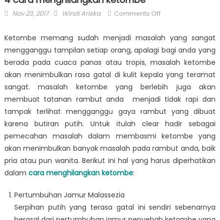
Posted
Author
on
Nov 23, 2017
Windi Ariska
Comments Off
on
4
cara
Ketombe memang sudah menjadi masalah yang sangat
menghilangkan
mengganggu tampilan setiap orang, apalagi bagi anda yang
ketombe
berada pada cuaca panas atau tropis, masalah ketombe
akan menimbulkan rasa gatal di kulit kepala yang teramat
sangat. masalah ketombe yang berlebih juga akan
membuat tatanan rambut anda menjadi tidak rapi dan
tampak terlihat mengganggu gaya rambut yang dibuat
karena butiran putih. Untuk itulah clear hadir sebagai
pemecahan masalah dalam membasmi ketombe yang
akan menimbulkan banyak masalah pada rambut anda, baik
pria atau pun wanita. Berikut ini hal yang harus diperhatikan
dalam
cara menghilangkan ketombe
:
Pertumbuhan Jamur Malassezia
Serpihan putih yang terasa gatal ini sendiri sebenarnya
berasal dari pertumbuhan jamur penyebab ketombe yang