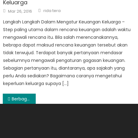
Keluarga
Author
Posted
rida tera
Mar 26, 2016
on
Langkah Langkah Dalam Mengatur Keuangan Keluarga –
Step paling utama dalam rencana keuangan adalah waktu
mengawali rencana itu. Bila salah merencanakannya,
bebrapa dapat maksud rencana keuangan tersebut akan
tidak terwujud. Terdapat banyak pertanyaan mendasar
sebelumnya mengawali pengaturan gagasan keuangan.
Sebagian pertanyaan itu, diantaranya, apa sajakah yang
perlu Anda sediakan? Bagaimana caranya mengetahui
keperluan keluarga supaya […]
Post
Berbagai Manfaat Asuransi yang Berbasis Syariah
navigation