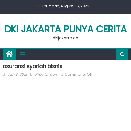
Skip
Thursday, August 06, 2026
to
content
DKI JAKARTA PUNYA CERITA
dkijakarta.co
asuransi syariah bisnis
Posted
Author
on
Jan 3, 2018
Provitamon
Comments Off
on
asuransi
syariah
bisnis