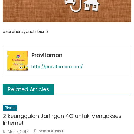
asuransi syariah bisnis
Provitamon
http://provitamon.com/
Related Articles
Bisnis
2 keunggulan Jaringan 4G untuk Mengakses
Internet
Author
Posted
Windi Ariska
Mar 7, 2017
on