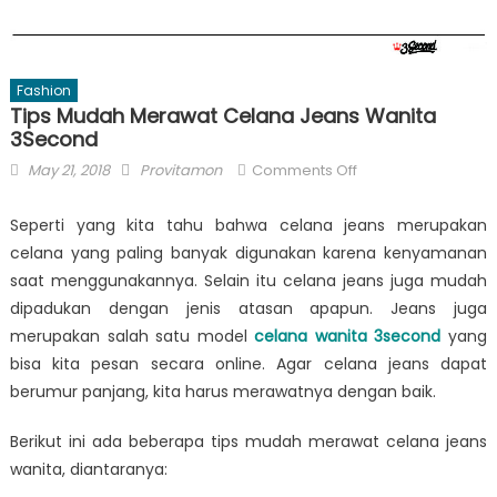
Fashion
Tips Mudah Merawat Celana Jeans Wanita
3Second
Posted
Author
on
May 21, 2018
Provitamon
Comments Off
on
Tips
Mudah
Seperti yang kita tahu bahwa celana jeans merupakan
Merawat
celana yang paling banyak digunakan karena kenyamanan
Celana
saat menggunakannya. Selain itu celana jeans juga mudah
Jeans
dipadukan dengan jenis atasan apapun. Jeans juga
Wanita
merupakan salah satu model
celana wanita 3second
yang
3Second
bisa kita pesan secara online. Agar celana jeans dapat
berumur panjang, kita harus merawatnya dengan baik.
Berikut ini ada beberapa tips mudah merawat celana jeans
wanita, diantaranya: