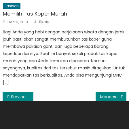
Fashion
Memilih Tas Koper Murah
Author
Posted
Bisnis
Dec 6, 2018
on
Bagi Anda yang hobi dengan perjalanan wisata dengan jarak
jauh pasti akan sangat membutuhkan tas koper guna
membawa pakaian ganti dan juga beberapa barang
keperluan lainnya. Saat ini banyak sekali produk tas koper
murah yang bisa Anda temukan dipasaran. Namun
sayangnya, kualitas dari tas tersebut masih diragukan. Untuk
mendapatkan tas berkualitas, Anda bisa mengunjungi MNC
[…]
Post
Service Radiator Mobil Dengan Montir.id
Mendesain Kamar Mandi Impian Bersama IKEA
navigation