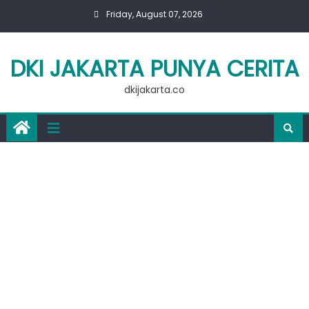
Skip
Friday, August 07, 2026
to
content
DKI JAKARTA PUNYA CERITA
dkijakarta.co