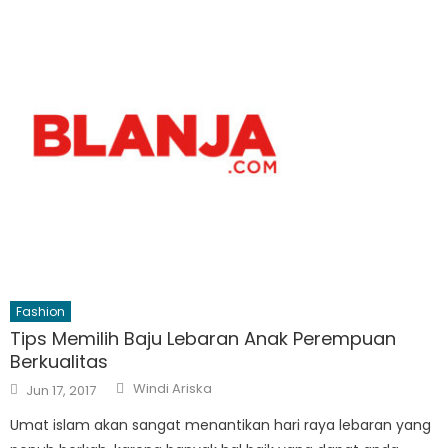
Fashion
Tips Memilih Baju Lebaran Anak Perempuan
Berkualitas
Author
Posted
Windi Ariska
Jun 17, 2017
on
Umat islam akan sangat menantikan hari raya lebaran yang