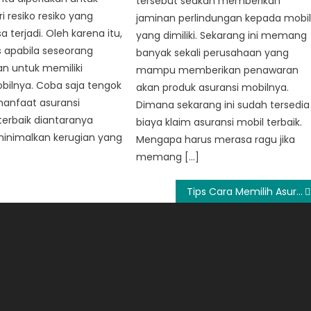
tersebut seakan memberikan
 resiko resiko yang
jaminan perlindungan kepada mobi
 terjadi. Oleh karena itu,
yang dimiliki. Sekarang ini memang
s apabila seseorang
banyak sekali perusahaan yang
 untuk memiliki
mampu memberikan penawaran
bilnya. Coba saja tengok
akan produk asuransi mobilnya.
anfaat asuransi
Dimana sekarang ini sudah tersedia
erbaik diantaranya
biaya klaim asuransi mobil terbaik.
inimalkan kerugian yang
Mengapa harus merasa ragu jika
memang […]
Tips Cara Memilih Asuransi Mobil