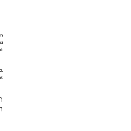
an
si
uk
a.
uk
n
h