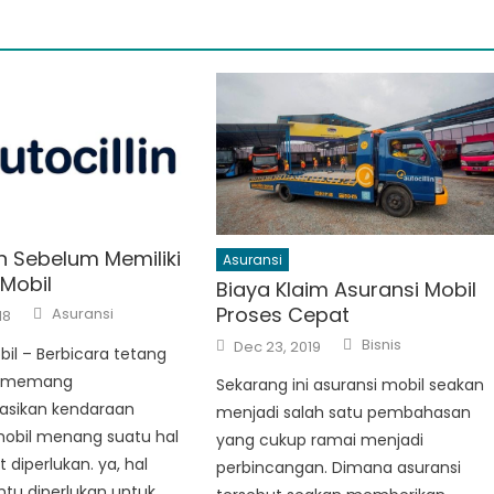
n Sebelum Memiliki
Asuransi
 Mobil
Biaya Klaim Asuransi Mobil
Author
Proses Cepat
Asuransi
18
Author
Posted
Bisnis
Dec 23, 2019
bil – Berbicara tetang
on
, memang
Sekarang ini asuransi mobil seakan
sikan kendaraan
menjadi salah satu pembahasan
obil menang suatu hal
yang cukup ramai menjadi
 diperlukan. ya, hal
perbincangan. Dimana asuransi
ntu diperlukan untuk