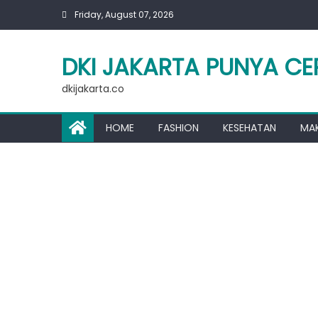
Skip
Friday, August 07, 2026
to
content
DKI JAKARTA PUNYA CE
dkijakarta.co
HOME
FASHION
KESEHATAN
MA