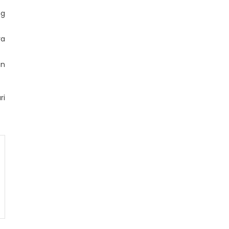
ng
ya
an
ri