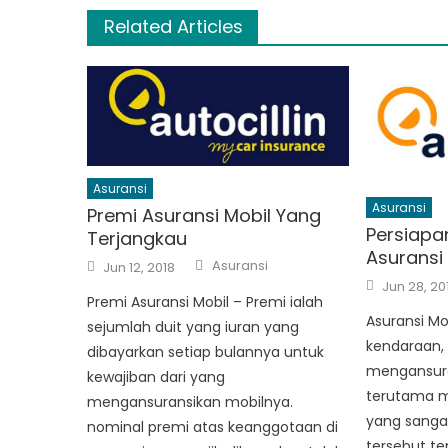
Related Articles
Asuransi
Asuransi
Premi Asuransi Mobil Yang
Persiapa
Terjangkau
Asuransi
Author
Posted
Asuransi
Jun 12, 2018
on
Posted
Jun 28, 20
on
Premi Asuransi Mobil – Premi ialah
Asuransi Mo
sejumlah duit yang iuran yang
kendaraan
dibayarkan setiap bulannya untuk
mengansura
kewajiban dari yang
terutama m
mengansuransikan mobilnya.
yang sangat
nominal premi atas keanggotaan di
tersebut te