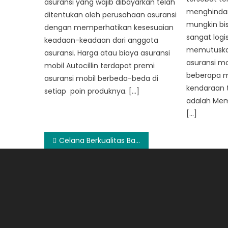
asuransi yang wajib dibayarkan telah
menghindari
ditentukan oleh perusahaan asuransi
mungkin bisa
dengan memperhatikan kesesuaian
sangat logi
keadaan-keadaan dari anggota
memutuskan
asuransi. Harga atau biaya asuransi
asuransi mo
mobil Autocillin terdapat premi
beberapa m
asuransi mobil berbeda-beda di
kendaraan t
setiap poin produknya. […]
adalah Mem
[…]
Post
Celana Berkualitas Baik di 3Second
navigation