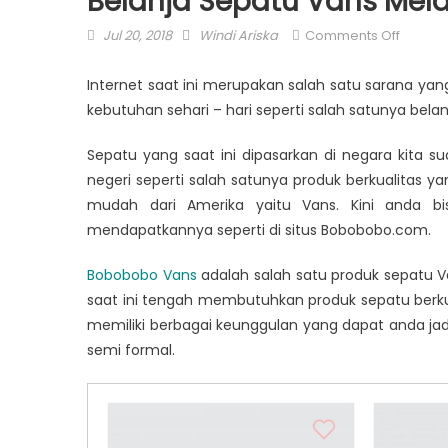
Belanja Sepatu Vans Melal
Posted
Author
on
Jul 20, 2018
Windi Ariska
Comments Off
on
Belanja
Sepatu
Internet saat ini merupakan salah satu sarana ya
Vans
kebutuhan sehari – hari seperti salah satunya belan
Melalui
Interne
Sepatu yang saat ini dipasarkan di negara kita s
negeri seperti salah satunya produk berkualitas 
mudah dari Amerika yaitu Vans. Kini anda 
mendapatkannya seperti di situs Bobobobo.com.
Bobobobo Vans
adalah salah satu produk sepatu Va
saat ini tengah membutuhkan produk sepatu berkua
memiliki berbagai keunggulan yang dapat anda ja
semi formal.