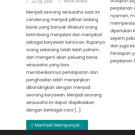
Posted
ataupun jug
Windi Ariska
Jul 29, 2015
on
perjalanan a
Menjadi seorang wirausaha saat ini
nyaman, ma
cenderung menjadi pilihan bidang
mempersiap
bisnis yang banyak ditekuni orang
diperlukan k
ketimbang menjalani dan menjabat
seperti pak
sebagai karyawan kantoran. Rupanya
dan juga ke
orang sekarang telah lebih paham
Persiapan 
dan mengerti akan peluang bisnis
perjalanan 
wirausaha yang bisa
memberikannya pendapatan dan
penghasilan lebih menjanjikan
dibandingkan dengan menjadi
seorang karyawan. Menjadi seorang
wirausaha ini dapat diaplikasikan
dengan berbagai cara […]
Post
Manfaat Mempunyai Asuransi Tempat Tinggal