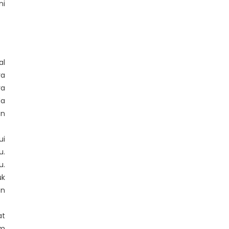
ni
al
ya
ya
da
an
ui
u.
u.
uk
an
at
am