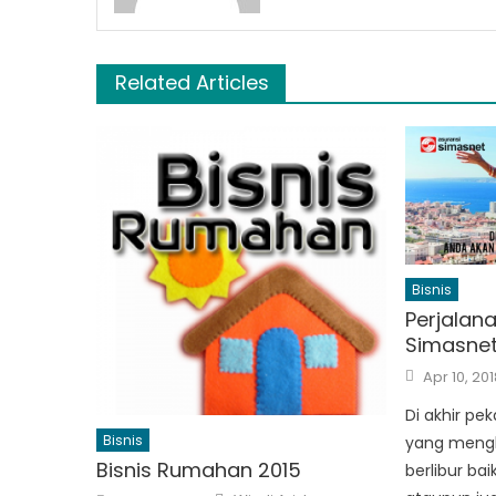
Related Articles
Bisnis
Perjalana
Simasne
Posted
Apr 10, 201
on
Di akhir pe
Bisnis
yang meng
Bisnis Rumahan 2015
berlibur bai
Author