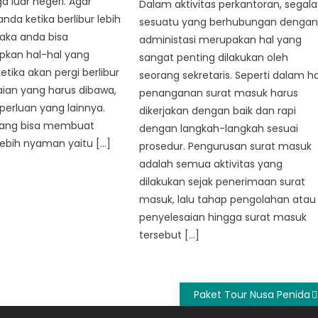
a luar negeri. Agar
Dalam aktivitas perkantoran, segala
nda ketika berlibur lebih
sesuatu yang berhubungan denga
ka anda bisa
administasi merupakan hal yang
kan hal-hal yang
sangat penting dilakukan oleh
etika akan pergi berlibur
seorang sekretaris. Seperti dalam ha
aian yang harus dibawa,
penanganan surat masuk harus
perluan yang lainnya.
dikerjakan dengan baik dan rapi
yang bisa membuat
dengan langkah-langkah sesuai
lebih nyaman yaitu […]
prosedur. Pengurusan surat masuk
adalah semua aktivitas yang
dilakukan sejak penerimaan surat
masuk, lalu tahap pengolahan atau
penyelesaian hingga surat masuk
tersebut […]
Paket Tour Nusa Penida