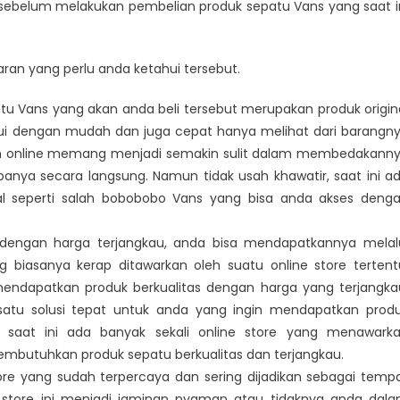
sebelum melakukan pembelian produk sepatu Vans yang saat i
ran yang perlu anda ketahui tersebut.
u Vans yang akan anda beli tersebut merupakan produk origin
ahui dengan mudah dan juga cepat hanya melihat dari barangn
stem online memang menjadi semakin sulit dalam membedakann
banya secara langsung. Namun tidak usah khawatir, saat ini a
al seperti salah bobobobo Vans yang bisa anda akses deng
gan harga terjangkau, anda bisa mendapatkannya melal
biasanya kerap ditawarkan oleh suatu online store tertent
mendapatkan produk berkualitas dengan harga yang terjangka
atu solusi tepat untuk anda yang ingin mendapatkan prod
t saat ini ada banyak sekali online store yang menawark
mbutuhkan produk sepatu berkualitas dan terjangkau.
 yang sudah terpercaya dan sering dijadikan sebagai temp
e store ini menjadi jaminan nyaman atau tidaknya anda dal