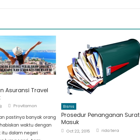
n Asuransi Travel
t
Author
Provitamon
8
Bisnis
Prosedur Penanganan Surat
kan pastinya banyak orang
Masuk
habiskan waktu dengan
Author
Posted
rida tera
Oct 22, 2015
k itu dalam negeri
on