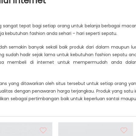
ui Internet
ng sangat tepat bagi setiap orang untuk belanja berbagai mac
ja kebutuhan fashion anda sehari – hari seperti sepatu.
t
udah semakin banyak sekali baik produk dari dalam maupun lu
yang sudah hadir sejak lama untuk kebutuhan fashion sepatu an
bisa membeli di internet untuk mempermudah anda dal
ns yang ditawarkan oleh situs tersebut untuk setiap orang ya
litas dengan penawaran harga terjangkau. Produk yang satu i
dikan sebagai pertimbangan baik untuk keperluan santai maup