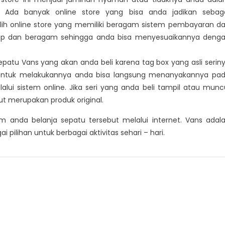
i. Ada banyak online store yang bisa anda jadikan sebag
h online store yang memiliki beragam sistem pembayaran d
kap dan beragam sehingga anda bisa menyesuaikannya deng
tu Vans yang akan anda beli karena tag box yang asli serin
. Untuk melakukannya anda bisa langsung menanyakannya pa
ui sistem online. Jika seri yang anda beli tampil atau munc
t merupakan produk original.
m anda belanja sepatu tersebut melalui internet. Vans adal
 pilihan untuk berbagai aktivitas sehari – hari.