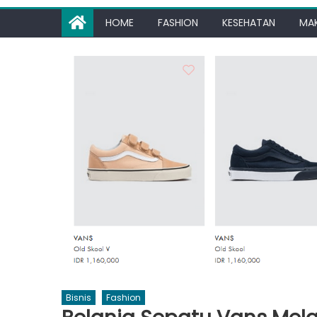
HOME
FASHION
KESEHATAN
MA
Bisnis
Fashion