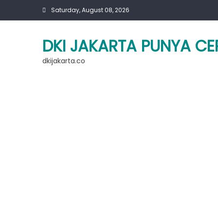
Skip
Saturday, August 08, 2026
to
content
DKI JAKARTA PUNYA CE
dkijakarta.co