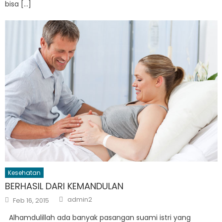
bisa […]
Kesehatan
BERHASIL DARI KEMANDULAN
Author
Posted
admin2
Feb 16, 2015
on
Alhamdulillah ada banyak pasangan suami istri yang