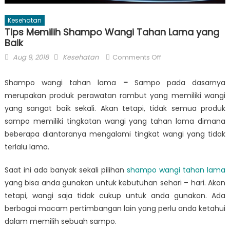
Kesehatan
Tips Memilih Shampo Wangi Tahan Lama yang
Baik
Posted
Author
on
Aug 9, 2018
Kesehatan
Comments Off
on
Tips
Memilih
Shampo wangi tahan lama
–
Sampo pada dasarnya
Shampo
merupakan produk perawatan rambut yang memiliki wangi
Wangi
yang sangat baik sekali. Akan tetapi, tidak semua produk
Tahan
sampo memiliki tingkatan wangi yang tahan lama dimana
Lama
beberapa diantaranya mengalami tingkat wangi yang tidak
yang
terlalu lama.
Baik
Saat ini ada banyak sekali pilihan
shampo wangi tahan lama
yang bisa anda gunakan untuk kebutuhan sehari – hari.
Akan
tetapi, wangi saja tidak cukup untuk anda gunakan. Ada
berbagai macam pertimbangan lain yang perlu anda ketahui
dalam memilih sebuah sampo.