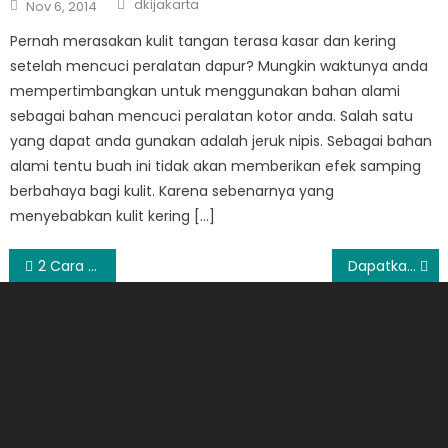
Posted
dkijakarta
Nov 6, 2014
on
Pernah merasakan kulit tangan terasa kasar dan kering
setelah mencuci peralatan dapur? Mungkin waktunya anda
mempertimbangkan untuk menggunakan bahan alami
sebagai bahan mencuci peralatan kotor anda. Salah satu
yang dapat anda gunakan adalah jeruk nipis. Sebagai bahan
alami tentu buah ini tidak akan memberikan efek samping
berbahaya bagi kulit. Karena sebenarnya yang
menyebabkan kulit kering […]
Post
2 Cara Make Up Untuk Kulit Kering Agar Bertahan Lama
Dapatkan Berita Timur Tengah Terbaru dan Terpercaya
navigation