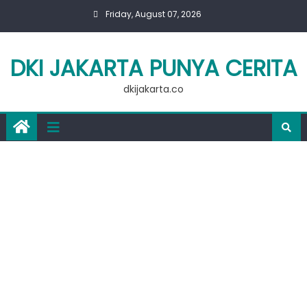
Skip
Friday, August 07, 2026
to
content
DKI JAKARTA PUNYA CERITA
dkijakarta.co