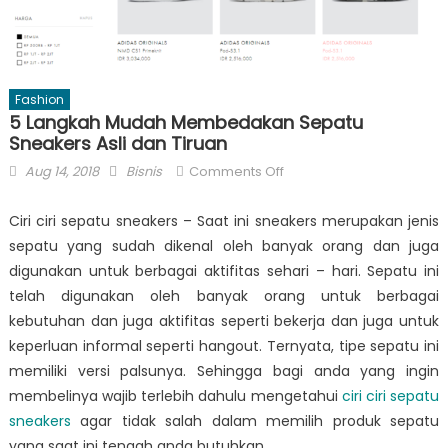
Fashion
5 Langkah Mudah Membedakan Sepatu
Sneakers Asli dan Tiruan
Posted
Author
on
Aug 14, 2018
Bisnis
Comments Off
on
5
Langkah
Ciri ciri sepatu sneakers – Saat ini sneakers merupakan jenis
Mudah
sepatu yang sudah dikenal oleh banyak orang dan juga
Membedakan
digunakan untuk berbagai aktifitas sehari – hari. Sepatu ini
Sepatu
telah digunakan oleh banyak orang untuk berbagai
Sneakers
kebutuhan dan juga aktifitas seperti bekerja dan juga untuk
Asli
keperluan informal seperti hangout. Ternyata, tipe sepatu ini
dan
memiliki versi palsunya. Sehingga bagi anda yang ingin
Tiruan
membelinya wajib terlebih dahulu mengetahui
ciri ciri sepatu
sneakers
agar tidak salah dalam memilih produk sepatu
yang saat ini tengah anda butuhkan.