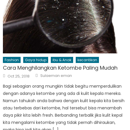
Fashion
Gaya hidup
ibu & Anak
kecantikan
Cara Menghilangkan Ketombe Paling Mudah
Author
Posted
Sulaeman eman
Oct 25, 2018
on
Bagi sebagian orang mungkin tidak begitu memperdulikan
dengan adanya ketombe yang ada di kulit kepala mereka.
Namun tahukah anda bahwa dengan kulit kepala kita bersih
atau terbebas dari ketombe, hal tersebut bisa menambah
daya pikir kita lebih fresh. Berbanding terbalik jika kulit kepal
kita mengalami ketombe yang tidak pernah dihiraukan,
maka bisa jadi kita akan […]