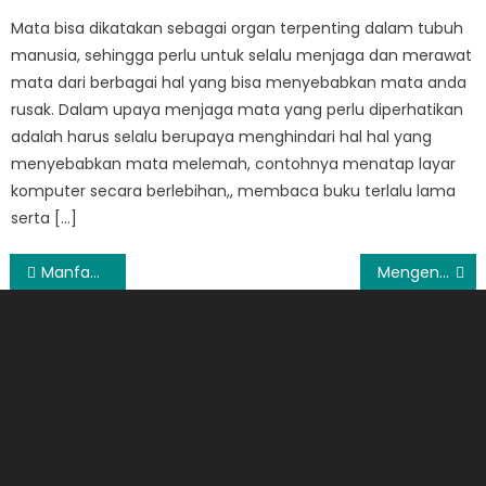
Mata bisa dikatakan sebagai organ terpenting dalam tubuh
manusia, sehingga perlu untuk selalu menjaga dan merawat
mata dari berbagai hal yang bisa menyebabkan mata anda
rusak. Dalam upaya menjaga mata yang perlu diperhatikan
adalah harus selalu berupaya menghindari hal hal yang
menyebabkan mata melemah, contohnya menatap layar
komputer secara berlebihan,, membaca buku terlalu lama
serta […]
Post
Manfaat Mengikuti Seminar NLP
Mengenal Kelebihan dari Clutch Bag
navigation