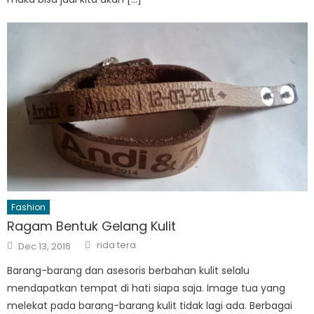
Fashion
Ragam Bentuk Gelang Kulit
Author
Posted
rida tera
Dec 13, 2016
on
Barang-barang dan asesoris berbahan kulit selalu
mendapatkan tempat di hati siapa saja. Image tua yang
melekat pada barang-barang kulit tidak lagi ada. Berbagai