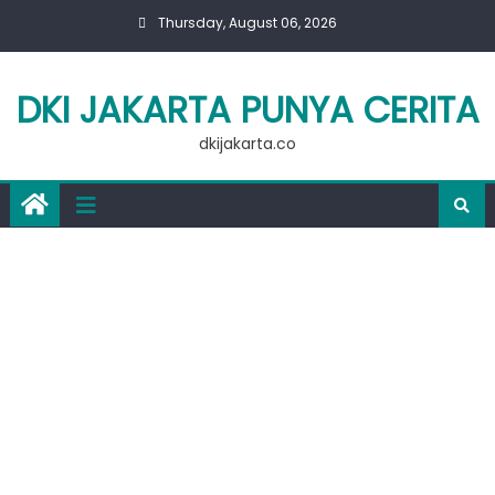
Skip
Thursday, August 06, 2026
to
content
DKI JAKARTA PUNYA CERITA
dkijakarta.co