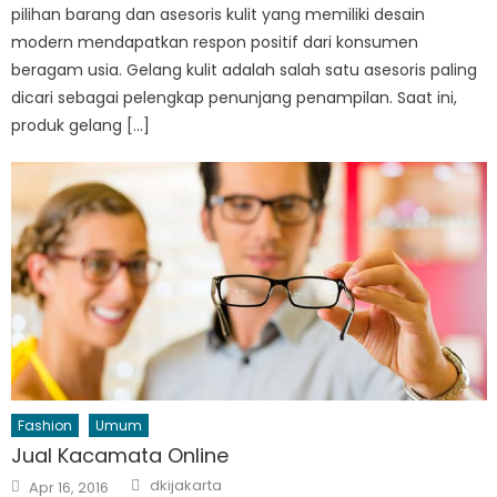
pilihan barang dan asesoris kulit yang memiliki desain
modern mendapatkan respon positif dari konsumen
beragam usia. Gelang kulit adalah salah satu asesoris paling
dicari sebagai pelengkap penunjang penampilan. Saat ini,
produk gelang […]
Fashion
Umum
Jual Kacamata Online
Author
Posted
dkijakarta
Apr 16, 2016
on