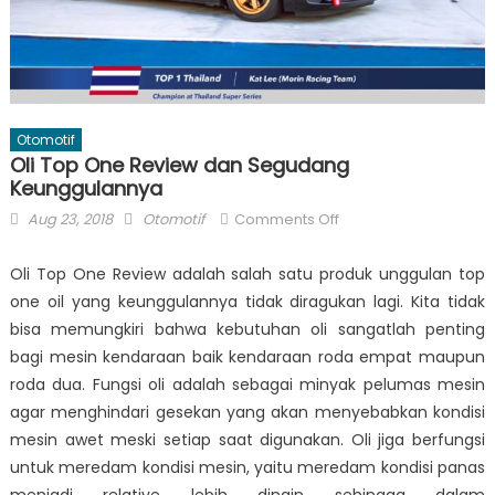
Otomotif
Oli Top One Review dan Segudang
Keunggulannya
Posted
Author
on
Aug 23, 2018
Otomotif
Comments Off
on
Oli
Top
Oli Top One Review
adalah salah satu produk unggulan top
One
one oil yang keunggulannya tidak diragukan lagi. Kita tidak
Review
bisa memungkiri bahwa kebutuhan oli sangatlah penting
dan
bagi mesin kendaraan baik kendaraan roda empat maupun
Segudang
roda dua. Fungsi oli adalah sebagai minyak pelumas mesin
Keunggulannya
agar menghindari gesekan yang akan menyebabkan kondisi
mesin awet meski setiap saat digunakan. Oli jiga berfungsi
untuk meredam kondisi mesin, yaitu meredam kondisi panas