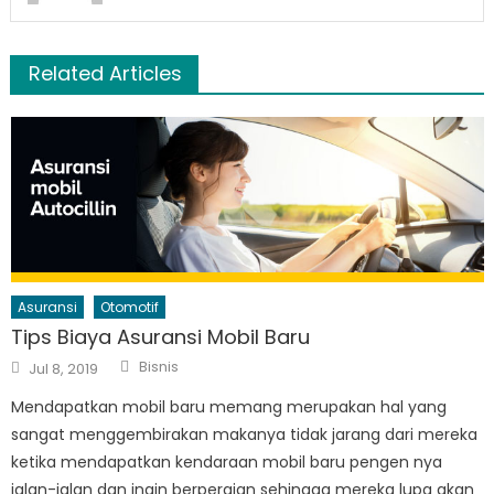
Related Articles
Asuransi
Otomotif
Tips Biaya Asuransi Mobil Baru
Author
Posted
Bisnis
Jul 8, 2019
on
Mendapatkan mobil baru memang merupakan hal yang
sangat menggembirakan makanya tidak jarang dari mereka
ketika mendapatkan kendaraan mobil baru pengen nya
jalan-jalan dan ingin berpergian sehingga mereka lupa akan