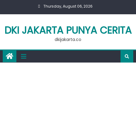
Skip
Thursday, August 06, 2026
to
content
DKI JAKARTA PUNYA CERITA
dkijakarta.co