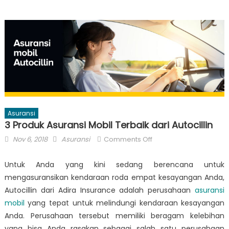
Asuransi
3 Produk Asuransi Mobil Terbaik dari Autocillin
Posted
Author
on
Nov 6, 2018
Asuransi
Comments Off
on
3
Produk
Untuk Anda yang kini sedang berencana untuk
Asuransi
mengasuransikan kendaraan roda empat kesayangan Anda,
Mobil
Autocillin dari Adira Insurance adalah perusahaan
asuransi
Terbaik
mobil
yang tepat untuk melindungi kendaraan kesayangan
dari
Anda. Perusahaan tersebut memiliki beragam kelebihan
Autocillin
yang bisa Anda rasakan sebagai salah satu perusahaan