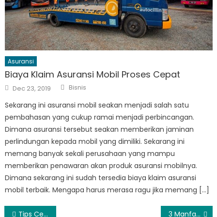
Asuransi
Biaya Klaim Asuransi Mobil Proses Cepat
Author
Posted
Bisnis
Dec 23, 2019
on
Sekarang ini asuransi mobil seakan menjadi salah satu
pembahasan yang cukup ramai menjadi perbincangan.
Dimana asuransi tersebut seakan memberikan jaminan
perlindungan kepada mobil yang dimiliki. Sekarang ini
memang banyak sekali perusahaan yang mampu
memberikan penawaran akan produk asuransi mobilnya.
Dimana sekarang ini sudah tersedia biaya klaim asuransi
mobil terbaik. Mengapa harus merasa ragu jika memang […]
Post
Tips Cerdas Memilih Blush On Yang Sesuai
3 Manfaat Olahraga untuk Kesehatan