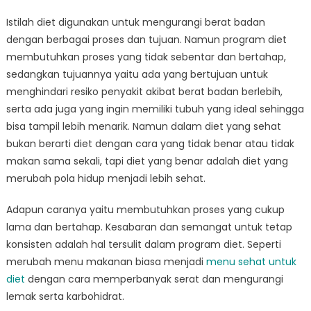
on
2
Cara
Istilah diet digunakan untuk mengurangi berat badan
Merubah
dengan berbagai proses dan tujuan. Namun program diet
Menu
membutuhkan proses yang tidak sebentar dan bertahap,
Sehat
sedangkan tujuannya yaitu ada yang bertujuan untuk
Untuk
menghindari resiko penyakit akibat berat badan berlebih,
Diet
serta ada juga yang ingin memiliki tubuh yang ideal sehingga
Yang
bisa tampil lebih menarik. Namun dalam diet yang sehat
Benar
bukan berarti diet dengan cara yang tidak benar atau tidak
dan
makan sama sekali, tapi diet yang benar adalah diet yang
Aman
merubah pola hidup menjadi lebih sehat.
Adapun caranya yaitu membutuhkan proses yang cukup
lama dan bertahap. Kesabaran dan semangat untuk tetap
konsisten adalah hal tersulit dalam program diet. Seperti
merubah menu makanan biasa menjadi
menu sehat untuk
diet
dengan cara memperbanyak serat dan mengurangi
lemak serta karbohidrat.