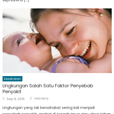
Kesehatan
Lingkungan Salah Satu Faktor Penyebab
Penyakit
Author
Posted
rida tera
Sep 9, 2015
on
Lingkungan yang tak bersahabat sering kali menjadi