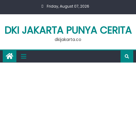
Skip
Friday, August 07, 2026
to
content
DKI JAKARTA PUNYA CERITA
dkijakarta.co