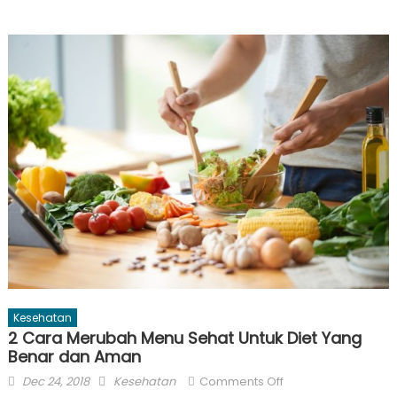
Kesehatan
2 Cara Merubah Menu Sehat Untuk Diet Yang
Benar dan Aman
Posted
Author
on
Dec 24, 2018
Kesehatan
Comments Off