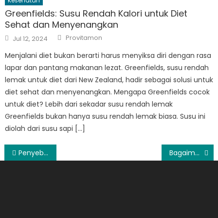
Kesehatan
Greenfields: Susu Rendah Kalori untuk Diet
Sehat dan Menyenangkan
Author
Posted
Provitamon
Jul 12, 2024
on
Menjalani diet bukan berarti harus menyiksa diri dengan rasa
lapar dan pantang makanan lezat. Greenfields, susu rendah
lemak untuk diet dari New Zealand, hadir sebagai solusi untuk
diet sehat dan menyenangkan. Mengapa Greenfields cocok
untuk diet? Lebih dari sekadar susu rendah lemak
Greenfields bukan hanya susu rendah lemak biasa. Susu ini
diolah dari susu sapi […]
Post
Penyebab Timbulnya dan Cara Perawatan Penyakit Kanker Payudara
Bagaimana Cara Izin Payment Gateway Dari Faspay
navigation