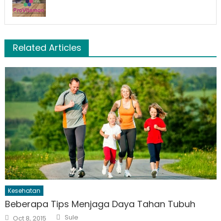
Related Articles
Kesehatan
Beberapa Tips Menjaga Daya Tahan Tubuh
Author
Posted
Sule
Oct 8, 2015