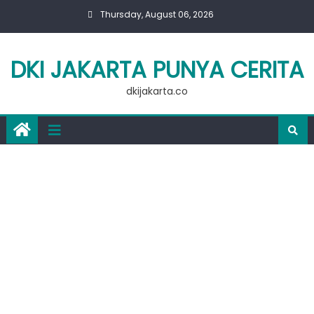
Skip
Thursday, August 06, 2026
to
content
DKI JAKARTA PUNYA CERITA
dkijakarta.co