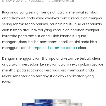
Posted
Author
on
Mar 5, 2019
Kesehatan
Comments Off
on
Gunakan
Shampo
Bagi anda yang sering mengeluh dalam merawat rambut
Anti
anda. Rambut anda yang awalnya cantik kemudian menjadi
Ketombe
sering rontok setiap harinya, mungin hal itu bisa di sebabkan
Terbaik
oleh kuman atau bakteri yang kemudian berubah menjadi
ketombe pada rambut anda. Oleh karena itu guna
mengantisipasi hal hal semacam demikian kini anda bisa
menggunakan
Shampo anti ketombe terbaik
clear.
Dengan menggunakan Shampo anti ketombe terbaik clear
anda akan merasakan ke sejukan dalam sekali pakai, rasa ice
menthol pada saat anda keramas bisa membuat anda
relaks sebentar dan terhanyut dalam kenikmatan yang
hakiki.