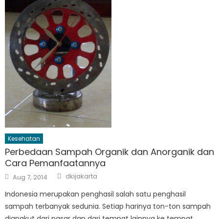
Kesehatan
Perbedaan Sampah Organik dan Anorganik dan
Cara Pemanfaatannya
Author
Posted
dkijakarta
Aug 7, 2014
on
Indonesia merupakan penghasil salah satu penghasil
sampah terbanyak sedunia. Setiap harinya ton-ton sampah
diangkut dari pasar dan dari tempat lainnya ke tempat