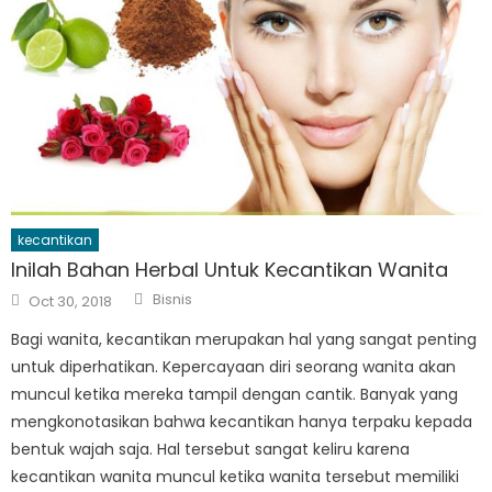
kecantikan
Inilah Bahan Herbal Untuk Kecantikan Wanita
Author
Posted
Bisnis
Oct 30, 2018
on
Bagi wanita, kecantikan merupakan hal yang sangat penting
untuk diperhatikan. Kepercayaan diri seorang wanita akan
muncul ketika mereka tampil dengan cantik. Banyak yang
mengkonotasikan bahwa kecantikan hanya terpaku kepada
bentuk wajah saja. Hal tersebut sangat keliru karena
kecantikan wanita muncul ketika wanita tersebut memiliki