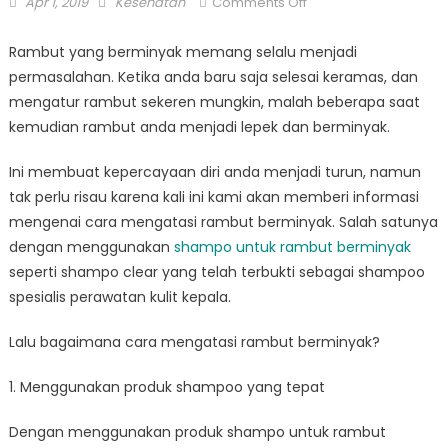
Posted
Author
on
Apr 1, 2019
Kesehatan
Comments Off
on
Cara
Simpel
Rambut yang berminyak memang selalu menjadi
Mengatasi
permasalahan. Ketika anda baru saja selesai keramas, dan
Rambut
mengatur rambut sekeren mungkin, malah beberapa saat
Berminyak
kemudian rambut anda menjadi lepek dan berminyak.
Ini membuat kepercayaan diri anda menjadi turun, namun
tak perlu risau karena kali ini kami akan memberi informasi
mengenai cara mengatasi rambut berminyak. Salah satunya
dengan menggunakan
shampo untuk rambut berminyak
seperti shampo clear yang telah terbukti sebagai shampoo
spesialis perawatan kulit kepala.
Lalu bagaimana cara mengatasi rambut berminyak?
1. Menggunakan produk shampoo yang tepat
Dengan menggunakan produk shampo untuk rambut