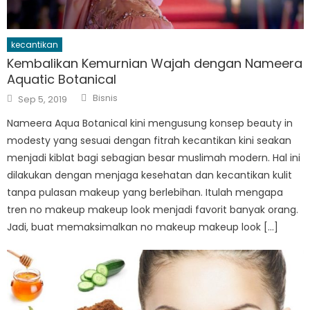
kecantikan
Kembalikan Kemurnian Wajah dengan Nameera
Aquatic Botanical
Author
Posted
Bisnis
Sep 5, 2019
on
Nameera Aqua Botanical kini mengusung konsep beauty in
modesty yang sesuai dengan fitrah kecantikan kini seakan
menjadi kiblat bagi sebagian besar muslimah modern. Hal ini
dilakukan dengan menjaga kesehatan dan kecantikan kulit
tanpa pulasan makeup yang berlebihan. Itulah mengapa
tren no makeup makeup look menjadi favorit banyak orang.
Jadi, buat memaksimalkan no makeup makeup look […]