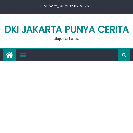
Skip
Sunday, August 09, 2026
to
content
DKI JAKARTA PUNYA CERITA
dkijakarta.co