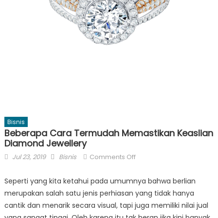
Bisnis
Beberapa Cara Termudah Memastikan Keaslian
Diamond Jewellery
Posted
Author
on
Jul 23, 2019
Bisnis
Comments Off
on
Beberapa
Cara
Seperti yang kita ketahui pada umumnya bahwa berlian
Termudah
merupakan salah satu jenis perhiasan yang tidak hanya
Memastikan
cantik dan menarik secara visual, tapi juga memiliki nilai jual
Keaslian
yang sangat tinggi. Oleh karena itu tak heran jika kini banyak