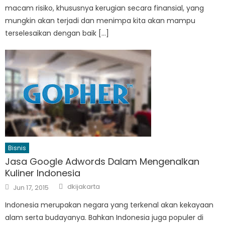
macam risiko, khususnya kerugian secara finansial, yang
mungkin akan terjadi dan menimpa kita akan mampu
terselesaikan dengan baik […]
Bisnis
Jasa Google Adwords Dalam Mengenalkan
Kuliner Indonesia
Author
Posted
dkijakarta
Jun 17, 2015
on
Indonesia merupakan negara yang terkenal akan kekayaan
alam serta budayanya. Bahkan Indonesia juga populer di