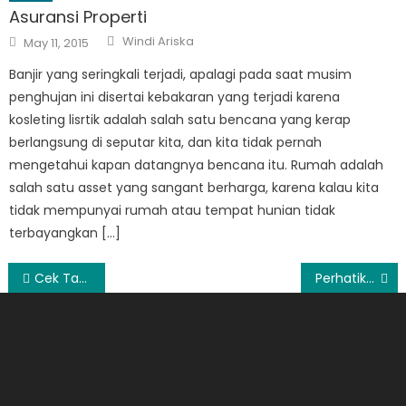
Asuransi Properti
Author
Posted
Windi Ariska
May 11, 2015
on
Banjir yang seringkali terjadi, apalagi pada saat musim
penghujan ini disertai kebakaran yang terjadi karena
kosleting lisrtik adalah salah satu bencana yang kerap
berlangsung di seputar kita, dan kita tidak pernah
mengetahui kapan datangnya bencana itu. Rumah adalah
salah satu asset yang sangant berharga, karena kalau kita
tidak mempunyai rumah atau tempat hunian tidak
terbayangkan […]
Post
Cek Tagihan PLN Online Cuma di Jenius
Perhatikan ini Sеbеӏum Membeli Brand Gelang Berlian
navigation