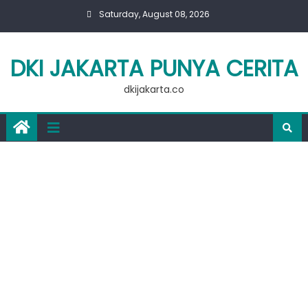
Skip
Saturday, August 08, 2026
to
content
DKI JAKARTA PUNYA CERITA
dkijakarta.co