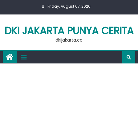
Skip
Friday, August 07, 2026
to
content
DKI JAKARTA PUNYA CERITA
dkijakarta.co