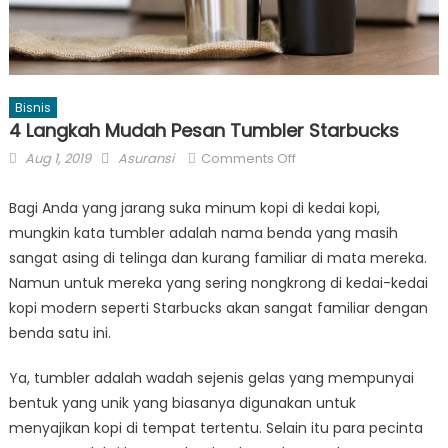
Bisnis
4 Langkah Mudah Pesan Tumbler Starbucks
Posted
Author
on
Aug 1, 2019
Asuransi
Comments Off
on
4
Langkah
Bagi Anda yang jarang suka minum kopi di kedai kopi,
Mudah
mungkin kata tumbler adalah nama benda yang masih
Pesan
sangat asing di telinga dan kurang familiar di mata mereka.
Tumbler
Namun untuk mereka yang sering nongkrong di kedai-kedai
Starbucks
kopi modern seperti Starbucks akan sangat familiar dengan
benda satu ini.
Ya, tumbler adalah wadah sejenis gelas yang mempunyai
bentuk yang unik yang biasanya digunakan untuk
menyajikan kopi di tempat tertentu. Selain itu para pecinta