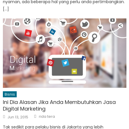
nyaman, ada beberapa hal yang perlu anda pertimbangkan.
[…]
Bisnis
Ini Dia Alasan Jika Anda Membutuhkan Jasa
Digital Marketing
Author
Posted
rida tera
Jun 13, 2015
on
Tak sedikit para pelaku bisnis di Jakarta yang lebih