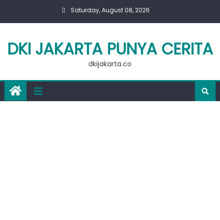
Skip
Saturday, August 08, 2026
to
content
DKI JAKARTA PUNYA CERITA
dkijakarta.co