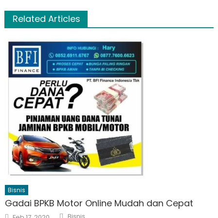
Related Articles
Bisnis
Gadai BPKB Motor Online Mudah dan Cepat
Author
Posted
Bisnis
Feb 17, 2020