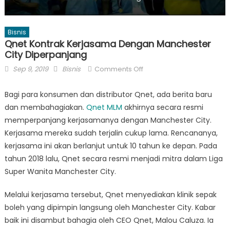
Bisnis
Qnet Kontrak Kerjasama Dengan Manchester
City Diperpanjang
Posted
Author
on
Sep 9, 2019
Bisnis
Comments Off
on
Qnet
Kontrak
Bagi para konsumen dan distributor Qnet, ada berita baru
Kerjasama
dan membahagiakan.
Qnet MLM
akhirnya secara resmi
Dengan
memperpanjang kerjasamanya dengan Manchester City.
Manchester
Kerjasama mereka sudah terjalin cukup lama. Rencananya,
City
kerjasama ini akan berlanjut untuk 10 tahun ke depan. Pada
Diperpanjang
tahun 2018 lalu, Qnet secara resmi menjadi mitra dalam Liga
Super Wanita Manchester City.
Melalui kerjasama tersebut, Qnet menyediakan klinik sepak
boleh yang dipimpin langsung oleh Manchester City. Kabar
baik ini disambut bahagia oleh CEO Qnet, Malou Caluza. Ia