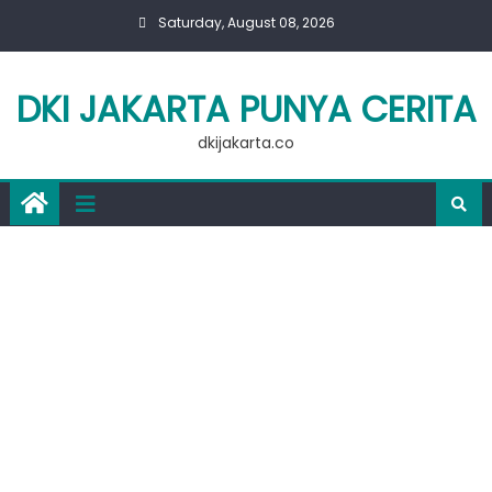
Skip
Saturday, August 08, 2026
to
content
DKI JAKARTA PUNYA CERITA
dkijakarta.co