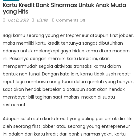
Kartu Kredit Bank Sinarmas Untuk Anak Muda
yang Hits
Posted
Author
on
Oct 8, 2019
Bisnis
Comments Off
on
Kartu
Kredit
Bagi kamu seorang young entrepreneur ataupun first jobber,
Bank
maka memiliki kartu kredit tentunya sangat dibutuhkan
Sinarmas
adanya untuk melengkapi gaya hidup kamu di era modern
Untuk
ini. Pasalnya dengan memiliki kartu kredit ini, akan
Anak
mempermudah segala aktivitas transaksi kamu dalam
Muda
bentuk non tunai. Dengan kata lain, kamu tidak usah repot-
yang
repot lagi membawa uang tunai dalam jumlah yang banyak,
Hits
saat akan hendak berbelanja ataupun saat akan hendak
membayar bill tagihan saat makan-makan di suatu
restaurant.
Adapun salah satu kartu kredit yang paling pas untuk dimiliki
oleh seorang first jobber atau seorang young entrepreneur
ini adalah dari kartu kredit dari bank sinarmas yakni, kartu