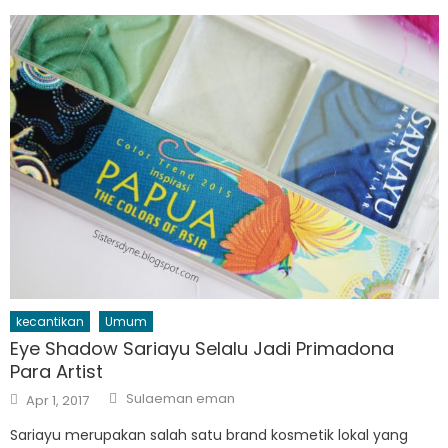
kecantikan
Umum
Eye Shadow Sariayu Selalu Jadi Primadona
Para Artist
Author
Posted
Sulaeman eman
Apr 1, 2017
on
Sariayu merupakan salah satu brand kosmetik lokal yang