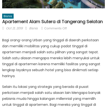
Bisnis
Apartement Alam Sutera di Tangerang Selatan
Posted
Author
on
Oct 21, 2019
Bisnis
Comments Off
on
Apartement
Alam
Bagi orang-orang Urban yang tinggal di daerah perkotaan
Sutera
dan memiliki mobilitas yang cukup padat tinggal di
di
apartemen menjadi salah satu pilihan yang sangat tepat.
Tangerang
Salah satu alasan mengapa mereka lebih menyukai untuk
Selatan
tinggal di apartemen karena memiliki fasilitas yang sangat
lengkap layaknya sebuah hotel yang bisa dinikmati setiap
harinya.
Selain itu lokasi yang strategis yang berada di pusat
perkotaan menjadi salah satu alasan lain Mengapa banyak
pebisnis muda hingga kalangan millennial yang memilih
untuk tinggal di apartemen. Bagi mereka yang tinggal di