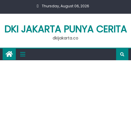
Skip
Thursday, August 06, 2026
to
content
DKI JAKARTA PUNYA CERITA
dkijakarta.co