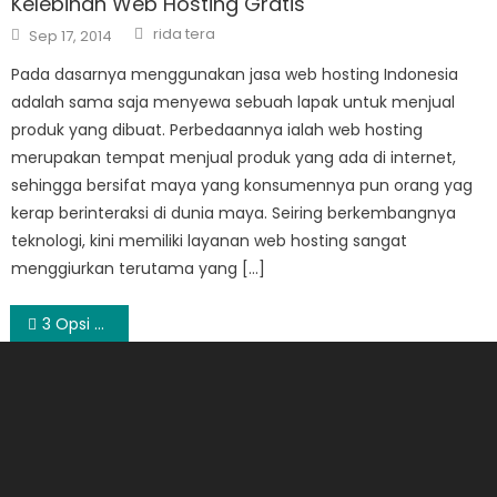
Kelebihan Web Hosting Gratis
Author
Posted
rida tera
Sep 17, 2014
on
Pada dasarnya menggunakan jasa web hosting Indonesia
adalah sama saja menyewa sebuah lapak untuk menjual
produk yang dibuat. Perbedaannya ialah web hosting
merupakan tempat menjual produk yang ada di internet,
sehingga bersifat maya yang konsumennya pun orang yag
kerap berinteraksi di dunia maya. Seiring berkembangnya
teknologi, kini memiliki layanan web hosting sangat
menggiurkan terutama yang […]
Post
3 Opsi Terbaik Kota Mandiri di Tangerang yang Menyediakan Tempat Bermukim Berkualitas
navigation