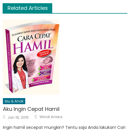
Related Articles
ibu & Anak
Aku Ingin Cepat Hamil
Author
Posted
Windi Ariska
Jan 19, 2015
on
Ingin hamil secepat mungkin? Tentu saja Anda lakukan! Cari