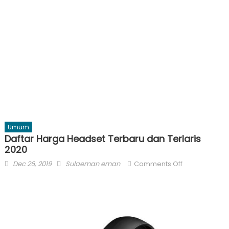
Umum
Daftar Harga Headset Terbaru dan Terlaris
2020
Posted
Author
on
Dec 26, 2019
Sulaeman eman
Comments Off
on
Daftar
Harga
Headset
Terbaru
dan