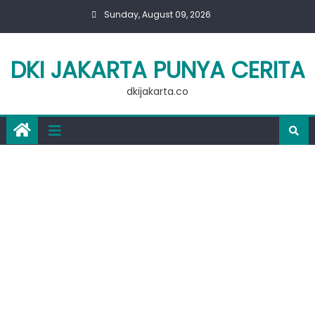
Skip
Sunday, August 09, 2026
to
content
DKI JAKARTA PUNYA CERITA
dkijakarta.co