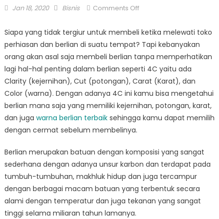
Posted
Author
on
Jan 18, 2020
Bisnis
Comments Off
on
Perhatikan
4C
Siapa yang tidak tergiur untuk membeli ketika melewati toko
Sebelum
perhiasan dan berlian di suatu tempat? Tapi kebanyakan
Beli
orang akan asal saja membeli berlian tanpa memperhatikan
Berlian
lagi hal-hal penting dalam berlian seperti 4C yaitu ada
Clarity (kejernihan), Cut (potongan), Carat (Karat), dan
Color (warna). Dengan adanya 4C ini kamu bisa mengetahui
berlian mana saja yang memiliki kejernihan, potongan, karat,
dan juga
warna berlian terbaik
sehingga kamu dapat memilih
dengan cermat sebelum membelinya.
Berlian merupakan batuan dengan komposisi yang sangat
sederhana dengan adanya unsur karbon dan terdapat pada
tumbuh-tumbuhan, makhluk hidup dan juga tercampur
dengan berbagai macam batuan yang terbentuk secara
alami dengan temperatur dan juga tekanan yang sangat
tinggi selama miliaran tahun lamanya.