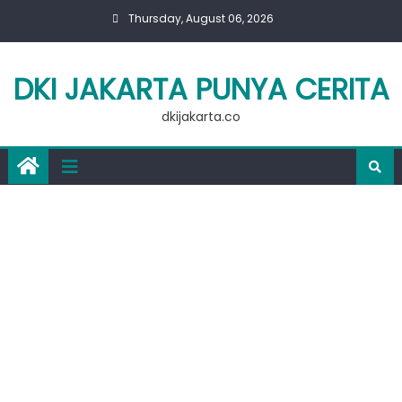
Skip
Thursday, August 06, 2026
to
content
DKI JAKARTA PUNYA CERITA
dkijakarta.co