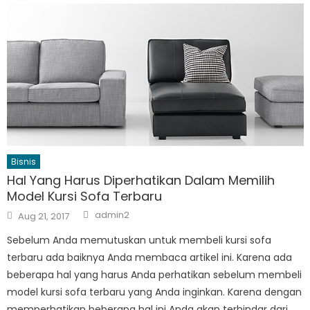
Bisnis
Hal Yang Harus Diperhatikan Dalam Memilih
Model Kursi Sofa Terbaru
Author
Posted
admin2
Aug 21, 2017
on
Sebelum Anda memutuskan untuk membeli kursi sofa
terbaru ada baiknya Anda membaca artikel ini. Karena ada
beberapa hal yang harus Anda perhatikan sebelum membeli
model kursi sofa terbaru yang Anda inginkan. Karena dengan
memperhatikan beberapa hal ini Anda akan terhindar dari