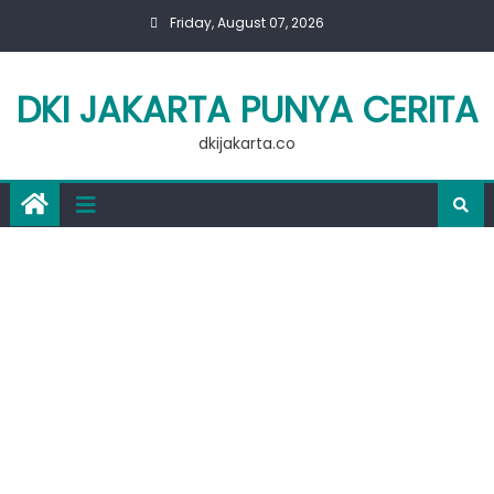
Skip
Friday, August 07, 2026
to
content
DKI JAKARTA PUNYA CERITA
dkijakarta.co