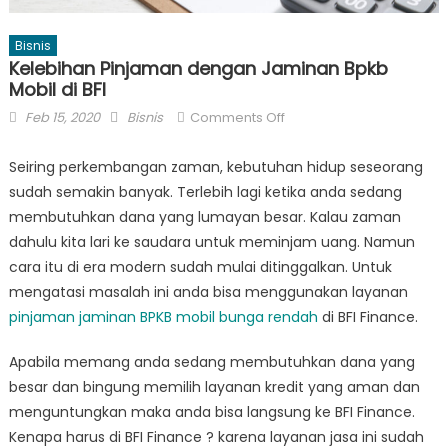
Bisnis
Kelebihan Pinjaman dengan Jaminan Bpkb
Mobil di BFI
Posted
Author
on
Feb 15, 2020
Bisnis
Comments Off
on
Kelebihan
Pinjaman
Seiring perkembangan zaman, kebutuhan hidup seseorang
dengan
sudah semakin banyak. Terlebih lagi ketika anda sedang
Jaminan
membutuhkan dana yang lumayan besar. Kalau zaman
Bpkb
dahulu kita lari ke saudara untuk meminjam uang. Namun
Mobil
cara itu di era modern sudah mulai ditinggalkan. Untuk
di
mengatasi masalah ini anda bisa menggunakan layanan
BFI
pinjaman jaminan BPKB mobil bunga rendah
di BFI Finance.
Apabila memang anda sedang membutuhkan dana yang
besar dan bingung memilih layanan kredit yang aman dan
menguntungkan maka anda bisa langsung ke BFI Finance.
Kenapa harus di BFI Finance ? karena layanan jasa ini sudah