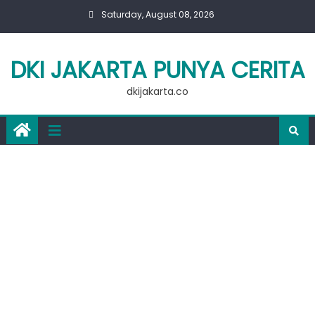
Skip
Saturday, August 08, 2026
to
content
DKI JAKARTA PUNYA CERITA
dkijakarta.co