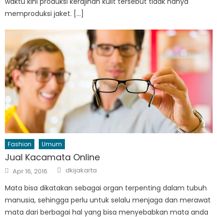
waktu kini produksi kerajinan kulit tersebut tidak hanya
memproduksi jaket. […]
Fashion
Umum
Jual Kacamata Online
Author
Posted
dkijakarta
Apr 16, 2016
on
Mata bisa dikatakan sebagai organ terpenting dalam tubuh
manusia, sehingga perlu untuk selalu menjaga dan merawat
mata dari berbagai hal yang bisa menyebabkan mata anda