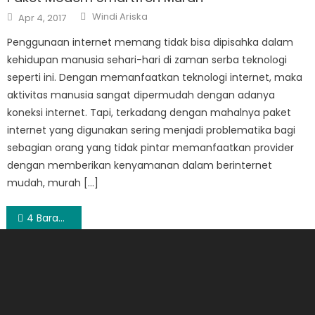
Author
Posted
Windi Ariska
Apr 4, 2017
on
Penggunaan internet memang tidak bisa dipisahka dalam
kehidupan manusia sehari-hari di zaman serba teknologi
seperti ini. Dengan memanfaatkan teknologi internet, maka
aktivitas manusia sangat dipermudah dengan adanya
koneksi internet. Tapi, terkadang dengan mahalnya paket
internet yang digunakan sering menjadi problematika bagi
sebagian orang yang tidak pintar memanfaatkan provider
dengan memberikan kenyamanan dalam berinternet
mudah, murah […]
Post
4 Barang yang Harus Kamu Beli Saat Flash Sale di Fitco.id
navigation