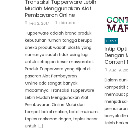
Transaksi Tupperware Lebih
Mudah Menggunakan Alat
Pembayaran Online
Author
Posted
rida tera
Feb 2, 2017
on
Tupperware adalah brand produk
kebutuhan rumah tangga berupa
Bisnis
aneka produk wadah plastik yang
Intip Opt
Dengan 
namanya sudah tidak asing lagi
Content 
untuk sebagian besar masyarakat.
Posted
Produk Tupperware yang dijual di
Aug 19, 2
on
pasaran Alat Pembayaran
Dalam duni
Online ada sangat banyak
kompetitif d
macamnya. Transaksi Tupperware
membuat pr
Lebih Mudah Menggunakan Alat
menjadi sal
Pembayaran Online Mulai dari
pemasaran 
tempat bekal makan, botol muinum,
banyak dimi
toples makanan ringan, toples besar
telah berk
untuk […]