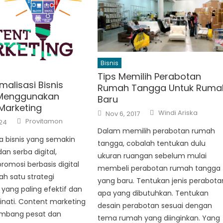
Bisnis
Tips Memilih Perabotan
imalisasi Bisnis
Rumah Tangga Untuk Ruma
Menggunakan
Baru
Marketing
Author
Posted
Windi Ariska
Nov 6, 2017
on
Author
Provitamon
024
Dalam memilih perabotan rumah
a bisnis yang semakin
tangga, cobalah tentukan dulu
an serba digital,
ukuran ruangan sebelum mulai
omosi berbasis digital
membeli perabotan rumah tangga
ah satu strategi
yang baru. Tentukan jenis perabota
yang paling efektif dan
apa yang dibutuhkan. Tentukan
nati. Content marketing
desain perabotan sesuai dengan
embang pesat dan
tema rumah yang diinginkan. Yang