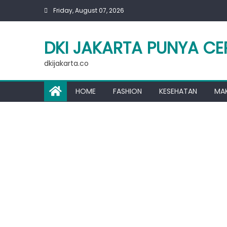
Skip
Friday, August 07, 2026
to
content
DKI JAKARTA PUNYA CE
dkijakarta.co
HOME
FASHION
KESEHATAN
MA