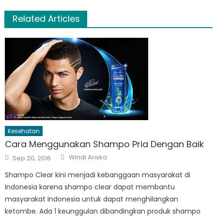
Related Articles
Kesehatan
Cara Menggunakan Shampo Pria Dengan Baik
Author
Posted
Windi Ariska
Sep 20, 2016
on
Shampo Clear kini menjadi kebanggaan masyarakat di
Indonesia karena shampo clear dapat membantu
masyarakat Indonesia untuk dapat menghilangkan
ketombe. Ada 1 keunggulan dibandingkan produk shampo