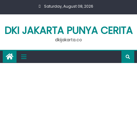
Skip
Saturday, August 08, 2026
to
content
DKI JAKARTA PUNYA CERITA
dkijakarta.co