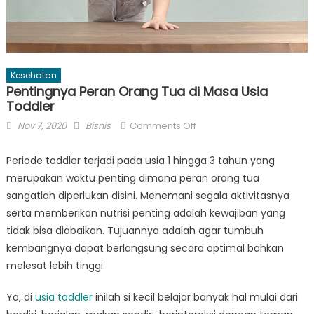
Kesehatan
Pentingnya Peran Orang Tua di Masa Usia
Toddler
Posted
Author
on
Nov 7, 2020
Bisnis
Comments Off
on
Pentingnya
Peran
Periode toddler terjadi pada usia 1 hingga 3 tahun yang
Orang
merupakan waktu penting dimana peran orang tua
Tua
sangatlah diperlukan disini. Menemani segala aktivitasnya
di
serta memberikan nutrisi penting adalah kewajiban yang
Masa
tidak bisa diabaikan. Tujuannya adalah agar tumbuh
Usia
kembangnya dapat berlangsung secara optimal bahkan
Toddler
melesat lebih tinggi.
Ya, di
usia toddler
inilah si kecil belajar banyak hal mulai dari