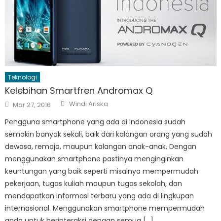
Teknologi
Kelebihan Smartfren Andromax Q
Author
Posted
Windi Ariska
Mar 27, 2016
on
Pengguna smartphone yang ada di Indonesia sudah
semakin banyak sekali, baik dari kalangan orang yang sudah
dewasa, remaja, maupun kalangan anak-anak. Dengan
menggunakan smartphone pastinya menginginkan
keuntungan yang baik seperti misalnya mempermudah
pekerjaan, tugas kuliah maupun tugas sekolah, dan
mendapatkan informasi terbaru yang ada di lingkupan
internasional. Menggunakan smartphone mempermudah
anda untuk berinteraksi dengan semua […]