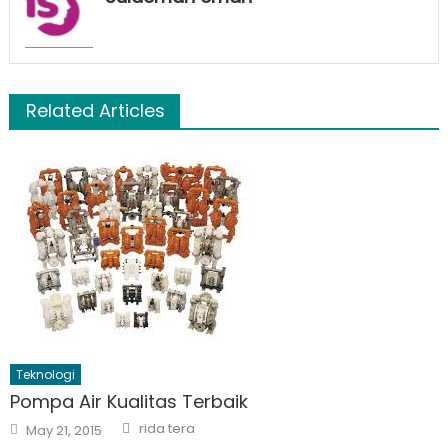
Related Articles
Teknologi
Pompa Air Kualitas Terbaik
Author
Posted
rida tera
May 21, 2015
on