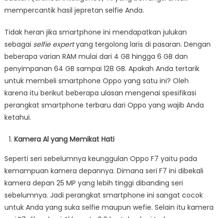
mempercantik hasil jepretan selfie Anda.
Tidak heran jika smartphone ini mendapatkan julukan
sebagai
selfie expert
yang tergolong laris di pasaran. Dengan
beberapa varian RAM mulai dari 4 GB hingga 6 GB dan
penyimpanan 64 GB sampai 128 GB. Apakah Anda tertarik
untuk membeli smartphone Oppo yang satu ini? Oleh
karena itu berikut beberapa ulasan mengenai spesifikasi
perangkat smartphone terbaru dari Oppo yang wajib Anda
ketahui.
Kamera Al yang Memikat Hati
Seperti seri sebelumnya keunggulan Oppo F7 yaitu pada
kemampuan kamera depannya. Dimana seri F7 ini dibekali
kamera depan 25 MP yang lebih tinggi dibanding seri
sebelumnya. Jadi perangkat smartphone ini sangat cocok
untuk Anda yang suka selfie maupun wefie. Selain itu kamera