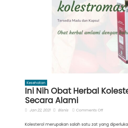
Kesehatan
Ini Nih Obat Herbal Kolest
Secara Alami
Posted
Author
on
Jan 22, 2021
Bisnis
Comments Off
on
Ini
Nih
Kolesterol merupakan salah satu zat yang diperluka