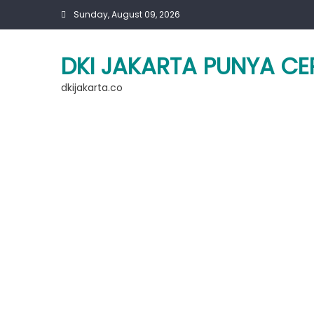
Skip
Sunday, August 09, 2026
to
content
DKI JAKARTA PUNYA CE
dkijakarta.co