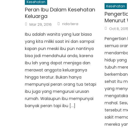
Kesehatan
Kesehatan
Peran Ibu Dalam Kesehatan
Pengerti
Keluarga
Menurut
Author
Posted
rida tera
Mar 29, 2016
on
Posted
Oct 8, 201
on
Ibu adalah wanita yang luar biasa
Pengertian
yang kita miliki saat ini dan sampai
semua orang
kapan pun meski ibu pun nantinya
mendambak
bisa jadi mendahului anda, karena
hidup yang 
ibu lah yang dapat menjaga dan
tubuh merek
merawat anggota keluarganya
berkembang
hingga teratur. Bukan hanya
sehat itu 
mempunyai peran orang tua tetapi
yang meny
ibu juga yang mengurusi urusan
mengatakan 
rumah. Walaupun ibu mempunyai
mahal. Ses
banyak peran tapi ibu […]
tersebut m
sakit mema
mereka yan