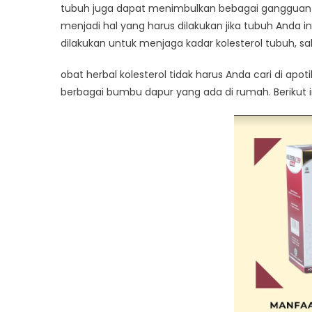
Obat
tubuh juga dapat menimbulkan bebagai gangguan k
Herbal
menjadi hal yang harus dilakukan jika tubuh Anda 
Kolesterol,
dilakukan untuk menjaga kadar kolesterol tubuh,
Untuk
Mengatasi
obat herbal kolesterol tidak harus Anda cari di a
Kolesterol
berbagai bumbu dapur yang ada di rumah. Berikut i
Secara
Alami