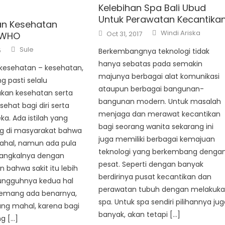
Kelebihan Spa Bali Ubud
Untuk Perawatan Kecantika
an Kesehatan
Author
Posted
Windi Ariska
Oct 31, 2017
 WHO
on
Author
Sule
5
Berkembangnya teknologi tidak
hanya sebatas pada semakin
 kesehatan – kesehatan,
majunya berbagai alat komunikasi
 pasti selalu
ataupun berbagai bangunan-
an kesehatan serta
bangunan modern. Untuk masalah
sehat bagi diri serta
menjaga dan merawat kecantikan
a. Ada istilah yang
bagi seorang wanita sekarang ini
 di masyarakat bahwa
juga memiliki berbagai kemajuan
mahal, namun ada pula
teknologi yang berkembang denga
angkalnya dengan
pesat. Seperti dengan banyak
bahwa sakit itu lebih
berdirinya pusat kecantikan dan
ungguhnya kedua hal
perawatan tubuh dengan melakuk
emang ada benarnya,
spa. Untuk spa sendiri pilihannya ju
ng mahal, karena bagi
banyak, akan tetapi […]
g […]