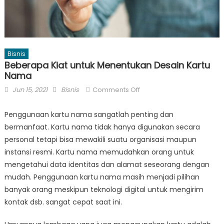
Bisnis
Beberapa Kiat untuk Menentukan Desain Kartu
Nama
Posted
Author
on
Jun 15, 2021
Bisnis
Comments Off
on
Beberapa
Kiat
Penggunaan kartu nama sangatlah penting dan
untuk
bermanfaat. Kartu nama tidak hanya digunakan secara
Menentukan
personal tetapi bisa mewakili suatu organisasi maupun
Desain
instansi resmi. Kartu nama memudahkan orang untuk
Kartu
mengetahui data identitas dan alamat seseorang dengan
Nama
mudah. Penggunaan kartu nama masih menjadi pilihan
banyak orang meskipun teknologi digital untuk mengirim
kontak dsb. sangat cepat saat ini.