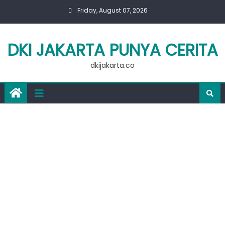
Skip
Friday, August 07, 2026
to
content
DKI JAKARTA PUNYA CERITA
dkijakarta.co