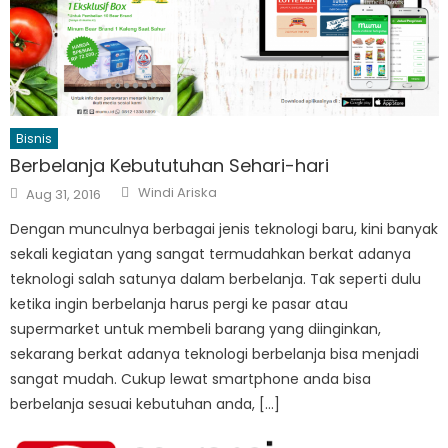
Bisnis
Berbelanja Kebututuhan Sehari-hari
Author
Posted
Windi Ariska
Aug 31, 2016
on
Dengan munculnya berbagai jenis teknologi baru, kini banyak
sekali kegiatan yang sangat termudahkan berkat adanya
teknologi salah satunya dalam berbelanja. Tak seperti dulu
ketika ingin berbelanja harus pergi ke pasar atau
supermarket untuk membeli barang yang diinginkan,
sekarang berkat adanya teknologi berbelanja bisa menjadi
sangat mudah. Cukup lewat smartphone anda bisa
berbelanja sesuai kebutuhan anda, […]