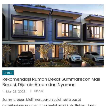
Bisnis
Rekomendasi Rumah Dekat Summarecon Mall
Bekasi, Dijamin Aman dan Nyaman
Author
Posted
Bisnis
Mar 28, 2023
on
Summarecon Mall merupakan salah satu pusat
perbelanjaan populer yang berlokasi di kota Bekasi, Jawa