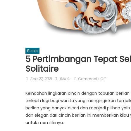
Bisnis
5 Pertimbangan Tepat Seb
Solitaire
Posted
Author
on
Sep 27, 2021
Bisnis
Comments Off
on
5
Pertimbanga
Keindahan lingkaran cincin dengan taburan berlian
Tepat
terlebih lagi bagi wanita yang menginginkan tampi
Sebelum
berlian yang banyak dicari dan menjadi pilihan yait
Memilih
dan elegan dari cincin berlian ini memberikan kila
Cincin
untuk memilikinya.
Berlian