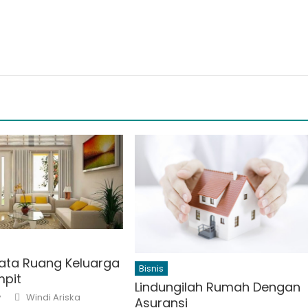
ata Ruang Keluarga
Bisnis
pit
Lindungilah Rumah Dengan
Author
Windi Ariska
7
Asuransi