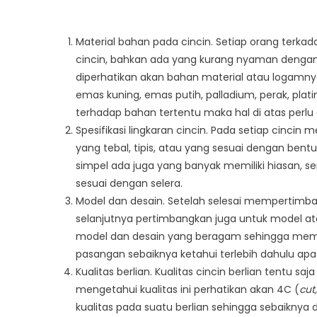
Material bahan pada cincin. Setiap orang terk
cincin, bahkan ada yang kurang nyaman dengan b
diperhatikan akan bahan material atau logamnya.
emas kuning, emas putih, palladium, perak, platin
terhadap bahan tertentu maka hal di atas perlu
Spesifikasi lingkaran cincin. Pada setiap cincin 
yang tebal, tipis, atau yang sesuai dengan bentuk
simpel ada juga yang banyak memiliki hiasan, s
sesuai dengan selera.
Model dan desain. Setelah selesai mempertimban
selanjutnya pertimbangkan juga untuk model atau 
model dan desain yang beragam sehingga member
pasangan sebaiknya ketahui terlebih dahulu apa
Kualitas berlian. Kualitas cincin berlian tentu saj
mengetahui kualitas ini perhatikan akan 4C (
cut,
kualitas pada suatu berlian sehingga sebaiknya d