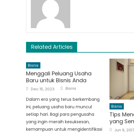
Related Articles
Bisnis
Menggali Peluang Usaha
Baru untuk Bisnis Anda
Author
Posted
Bisnis
Dec 15, 2023
on
Dalam era yang terus berkembang
ini, peluang usaha baru muncul
Bisnis
Tips Men
setiap hari. Bagi para pengusaha
yang Sem
yang ingin meraih kesuksesan,
Posted
kemampuan untuk mengidentifikasi
Jun 9, 201
on