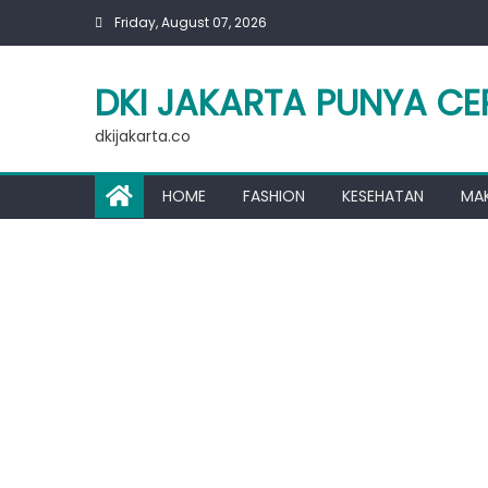
Skip
Friday, August 07, 2026
to
content
DKI JAKARTA PUNYA CE
dkijakarta.co
HOME
FASHION
KESEHATAN
MA