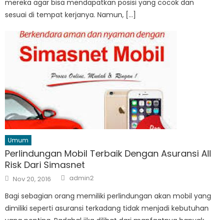
mereka agar bisa mendapatkan posisi yang cocok dan
sesuai di tempat kerjanya. Namun, […]
Umum
Perlindungan Mobil Terbaik Dengan Asuransi All
Risk Dari Simasnet
Author
Posted
admin2
Nov 20, 2016
on
Bagi sebagian orang memiliki perlindungan akan mobil yang
dimiliki seperti asuransi terkadang tidak menjadi kebutuhan