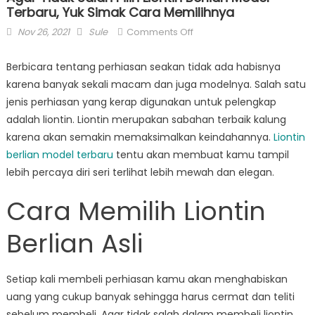
Terbaru, Yuk Simak Cara Memilihnya
Posted
Author
on
Nov 26, 2021
Sule
Comments Off
on
Agar
Tidak
Berbicara tentang perhiasan seakan tidak ada habisnya
Salah
karena banyak sekali macam dan juga modelnya. Salah satu
Pilih
jenis perhiasan yang kerap digunakan untuk pelengkap
Liontin
adalah liontin. Liontin merupakan sabahan terbaik kalung
Berlian
karena akan semakin memaksimalkan keindahannya.
Liontin
Model
berlian model terbaru
tentu akan membuat kamu tampil
Terbaru,
lebih percaya diri seri terlihat lebih mewah dan elegan.
Yuk
Simak
Cara Memilih Liontin
Cara
Memilihnya
Berlian Asli
Setiap kali membeli perhiasan kamu akan menghabiskan
uang yang cukup banyak sehingga harus cermat dan teliti
sebelum membeli. Agar tidak salah dalam membeli liontin