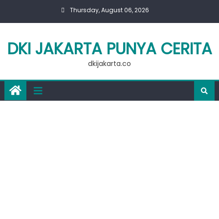
Skip
Thursday, August 06, 2026
to
content
DKI JAKARTA PUNYA CERITA
dkijakarta.co