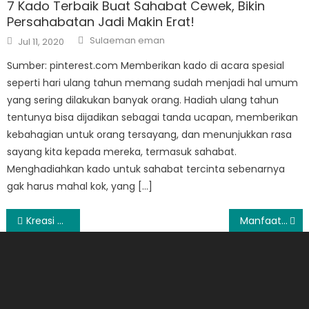
7 Kado Terbaik Buat Sahabat Cewek, Bikin
Persahabatan Jadi Makin Erat!
Author
Posted
Sulaeman eman
Jul 11, 2020
on
Sumber: pinterest.com Memberikan kado di acara spesial
seperti hari ulang tahun memang sudah menjadi hal umum
yang sering dilakukan banyak orang. Hadiah ulang tahun
tentunya bisa dijadikan sebagai tanda ucapan, memberikan
kebahagian untuk orang tersayang, dan menunjukkan rasa
sayang kita kepada mereka, termasuk sahabat.
Menghadiahkan kado untuk sahabat tercinta sebenarnya
gak harus mahal kok, yang […]
Post
Kreasi Menu Sarapan Pagi yang Sehat dan Bergizi
Manfaat Susu Dancow Untuk Tumbuh Kembang Anak
navigation