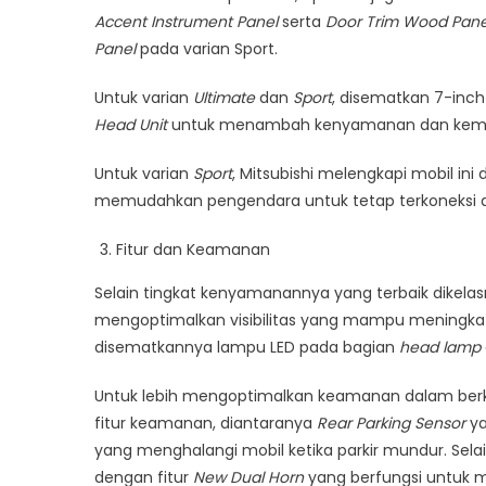
Accent Instrument Panel
serta
Door Trim Wood Pane
Panel
pada varian Sport.
Untuk varian
Ultimate
dan
Sport
, disematkan 7-inc
Head Unit
untuk menambah kenyamanan dan kemu
Untuk varian
Sport
, Mitsubishi melengkapi mobil ini
memudahkan pengendara untuk tetap terkoneksi
Fitur dan Keamanan
Selain tingkat kenyamanannya yang terbaik dikelas
mengoptimalkan visibilitas yang mampu meningk
disematkannya lampu LED pada bagian
head lamp
Untuk lebih mengoptimalkan keamanan dalam berke
fitur keamanan, diantaranya
Rear Parking Sensor
ya
yang menghalangi mobil ketika parkir mundur. Selain
dengan fitur
New Dual Horn
yang berfungsi untuk m