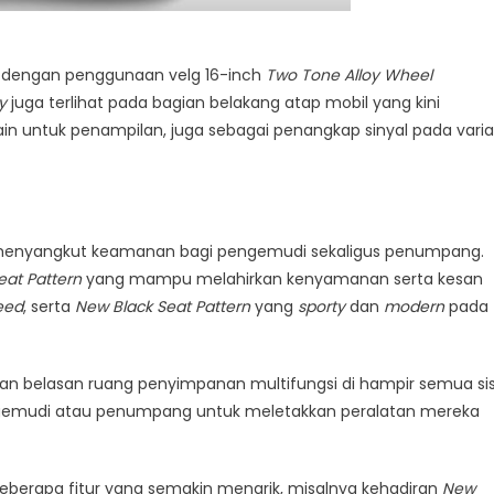
at dengan penggunaan velg 16-inch
Two Tone Alloy Wheel
y
juga terlihat pada bagian belakang atap mobil yang kini
in untuk penampilan, juga sebagai penangkap sinyal pada vari
ng menyangkut keamanan bagi pengemudi sekaligus penumpang.
at Pattern
yang mampu melahirkan kenyamanan serta kesan
eed
, serta
New Black Seat Pattern
yang
sporty
dan
modern
pada
engan belasan ruang penyimpanan multifungsi di hampir semua sis
gemudi atau penumpang untuk meletakkan peralatan mereka
 beberapa fitur yang semakin menarik, misalnya kehadiran
New