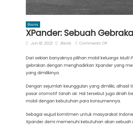
Bisnis
XPander: Sebuah Gebrakan
Posted
Author
on
Jun 18, 2022
Bisnis
Comments Off
on
XPander:
Sebuah
Dari sekian banyaknya pilihan mobil keluarga
Multi 
Gebrakan
gebrakan dengan menghadirkan Xpander yang men
Dari
yang dimilikinya.
Mitsubishi
Indonesia
Dengan sejumlah keunggulan yang dimiliki, alhasil
pasar otomotif tanah air. Hal tersebut juga dira
mobil dengan kebutuhan para konsumennya.
Sebagai wujud komitmen untuk masyarakat Indones
Xpander demi memenuhi kebutuhan akan sebuah mo