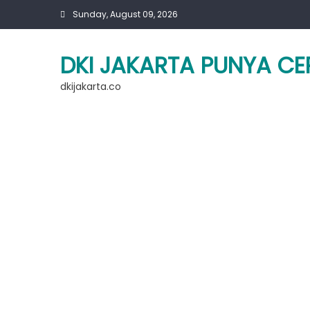
Skip
Sunday, August 09, 2026
to
content
DKI JAKARTA PUNYA CE
dkijakarta.co