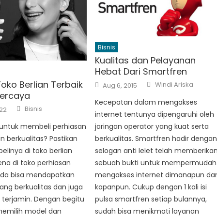
Bisnis
Kualitas dan Pelayanan
Hebat Dari Smartfren
Author
Posted
 Toko Berlian Terbaik
Windi Ariska
Aug 6, 2015
on
percaya
Kecepatan dalam mengakses
Author
Bisnis
022
internet tentunya dipengaruhi oleh
jaringan operator yang kuat serta
untuk membeli perhiasan
berkualitas. Smartfren hadir denga
an berkualitas? Pastikan
selogan anti lelet telah memberika
inya di toko berlian
sebuah bukti untuk mempermudah
rena di toko perhiasan
mengakses internet dimanapun da
nda bisa mendapatkan
kapanpun. Cukup dengan 1 kali isi
ang berkualitas dan juga
pulsa smartfren setiap bulannya,
 terjamin. Dengan begitu
sudah bisa menikmati layanan
memilih model dan