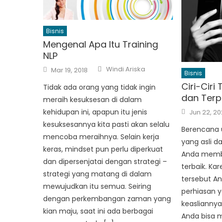
Bisnis
Mengenal Apa Itu Training
NLP
Author
Posted
Windi Ariska
Mar 19, 2018
Bisnis
on
Ciri-Ciri
Tidak ada orang yang tidak ingin
dan Ter
meraih kesuksesan di dalam
Posted
kehidupan ini, apapun itu jenis
Jun 22, 2
on
kesuksesannya kita pasti akan selalu
Berencana 
mencoba meraihnya. Selain kerja
yang asli d
keras, mindset pun perlu diperkuat
Anda membel
dan dipersenjatai dengan strategi –
terbaik. Ka
strategi yang matang di dalam
tersebut A
mewujudkan itu semua. Seiring
perhiasan y
dengan perkembangan zaman yang
keasliannya
kian maju, saat ini ada berbagai
Anda bisa 