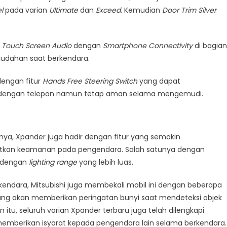
l
pada varian
Ultimate
dan
Exceed
. Kemudian
Door Trim Silver
h
Touch Screen Audio
dengan
Smartphone Connectivity
di bagian
dahan saat berkendara.
 dengan fitur
Hands Free Steering Switch
yang dapat
 dengan telepon namun tetap aman selama mengemudi.
nya, Xpander juga hadir dengan fitur yang semakin
atkan keamanan pada pengendara. Salah satunya dengan
dengan
lighting range
yang lebih luas.
ndara, Mitsubishi juga membekali mobil ini dengan beberapa
ng akan memberikan peringatan bunyi saat mendeteksi objek
 itu, seluruh varian Xpander terbaru juga telah dilengkapi
emberikan isyarat kepada pengendara lain selama berkendara.