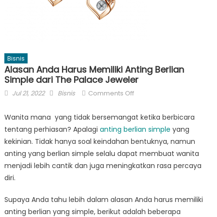
Bisnis
Alasan Anda Harus Memiliki Anting Berlian
Simple dari The Palace Jeweler
Posted
Author
on
Jul 21, 2022
Bisnis
Comments Off
on
Alasan
Anda
Wanita mana yang tidak bersemangat ketika berbicara
Harus
tentang perhiasan? Apalagi
anting berlian simple
yang
Memiliki
kekinian. Tidak hanya soal keindahan bentuknya, namun
Anting
anting yang berlian simple selalu dapat membuat wanita
Berlian
menjadi lebih cantik dan juga meningkatkan rasa percaya
Simple
diri.
dari
The
Supaya Anda tahu lebih dalam alasan Anda harus memiliki
Palace
anting berlian yang simple, berikut adalah beberapa
Jeweler