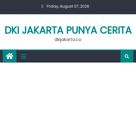
Skip
Friday, August 07, 2026
to
content
DKI JAKARTA PUNYA CERITA
dkijakarta.co