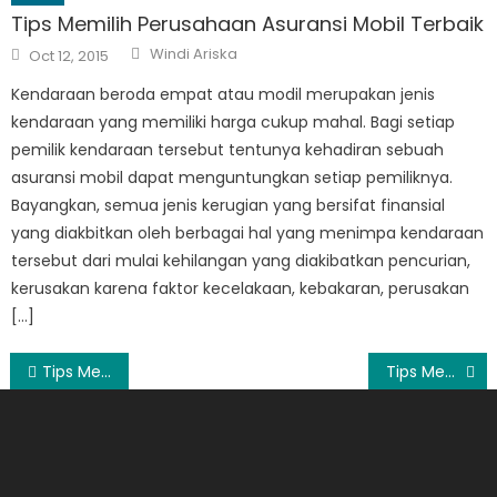
Tips Memilih Perusahaan Asuransi Mobil Terbaik
Author
Posted
Windi Ariska
Oct 12, 2015
on
Kendaraan beroda empat atau modil merupakan jenis
kendaraan yang memiliki harga cukup mahal. Bagi setiap
pemilik kendaraan tersebut tentunya kehadiran sebuah
asuransi mobil dapat menguntungkan setiap pemiliknya.
Bayangkan, semua jenis kerugian yang bersifat finansial
yang diakbitkan oleh berbagai hal yang menimpa kendaraan
tersebut dari mulai kehilangan yang diakibatkan pencurian,
kerusakan karena faktor kecelakaan, kebakaran, perusakan
[…]
Post
Tips Memilih Pelembab untuk Kulit Kering yang Tepat
Tips Membeli Perhiasan di Toko Berlian Untuk Pertama Kalinya
navigation