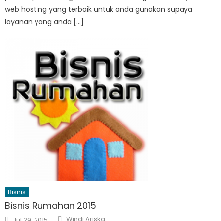
web hosting yang terbaik untuk anda gunakan supaya
layanan yang anda […]
Bisnis
Bisnis Rumahan 2015
Author
Posted
Windi Ariska
Jul 29, 2015