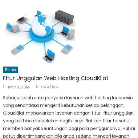
Bisnis
Fitur Unggulan Web Hosting CloudKilat
Author
Posted
rida tera
Nov 3, 2014
on
Sebagai salah satu penyedia layanan web hosting Indonesia
yang senantiasa mengerti kebutuhan setiap pelanggan,
CloudKilat menawarkan layanan dengan fitur-fitur unggulan
yang tak bisa disepelekan begitu saja. Bahkan fitur tersebut
memberi banyak keuntungan bagi para penggunanya. Hal ini
patut dipertimbangkan bila anda sedang mencari layanan