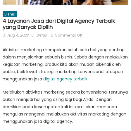
Bisnis
4 Layanan Jasa dari Digital Agency Terbaik
yang Banyak Dipilih
Posted
Author
on
Aug 4, 2022
Bisnis
Comments Off
on
4
Layanan
Aktivitas marketing merupakan salah satu hal yang penting
Jasa
dalam menjalankan sebuah bisnis. Sebab dengan melakukan
dari
kegiatan marketing, produk kita akan mudah dikenali oleh
Digital
public, baik lewat strategi marketing konvensional ataupun
Agency
menggunakan jasa
digital agency terbaik
.
Terbaik
yang
Melakukan aktivitas marketing secara konvensional tentunya
Banyak
bukan menjadi hal yang asing lagi bagi Anda. Dengan
Dipilih
demikian pada kesempatan kali ini kami akan mencoba
mengulas mengenai melakukan aktivitas marketing dengan
menggunakan jasa digital agency.