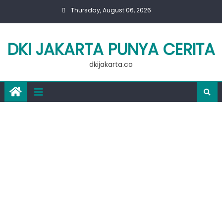
Skip
Thursday, August 06, 2026
to
content
DKI JAKARTA PUNYA CERITA
dkijakarta.co