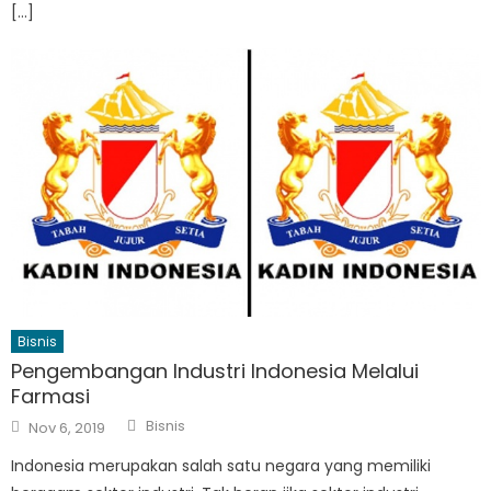
[…]
Bisnis
Pengembangan Industri Indonesia Melalui
Farmasi
Author
Posted
Bisnis
Nov 6, 2019
on
Indonesia merupakan salah satu negara yang memiliki