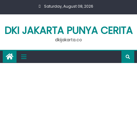
Skip
Saturday, August 08, 2026
to
content
DKI JAKARTA PUNYA CERITA
dkijakarta.co