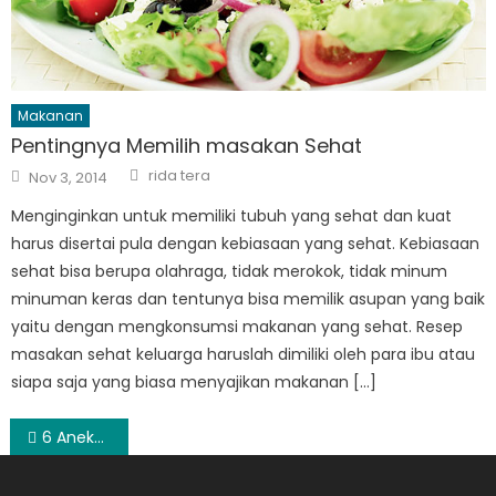
Makanan
Pentingnya Memilih masakan Sehat
Author
Posted
rida tera
Nov 3, 2014
on
Menginginkan untuk memiliki tubuh yang sehat dan kuat
harus disertai pula dengan kebiasaan yang sehat. Kebiasaan
sehat bisa berupa olahraga, tidak merokok, tidak minum
minuman keras dan tentunya bisa memilik asupan yang baik
yaitu dengan mengkonsumsi makanan yang sehat. Resep
masakan sehat keluarga haruslah dimiliki oleh para ibu atau
siapa saja yang biasa menyajikan makanan […]
Post
6 Aneka Soto di Indonesia yang Terbukti Lezatnya
navigation