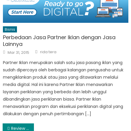
Bisnis
Perbedaan Jasa Partner Iklan dengan Jasa
Lainnya
Author
Posted
rida tera
Mar 31, 2015
on
Partner Iklan merupakan salah satu jasa pasang iklan yang
sudah dipercaya oleh berbagai kalangan pengusaha untuk
mengiklankan produk atau jasa yang ditawarkan melalui
media digital. Hal ini karena Partner Iklan menawarkan
layanan periklanan yang berbeda dan lebih unggul
dibandingkan jasa periklanan biasa. Partner Iklan
menawarkan program dan eksekusi periklanan digital yang
dilakukan dengan penuh pertimbangan […]
Post
Review Popok Bayi Baru Lahir, Makuku Diapers Comfort