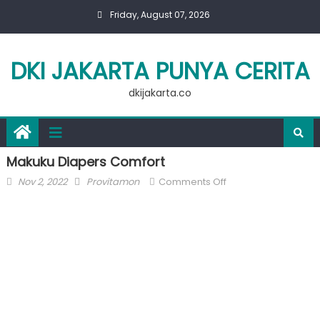
Skip
Friday, August 07, 2026
to
content
DKI JAKARTA PUNYA CERITA
dkijakarta.co
Makuku Diapers Comfort
Posted
Author
on
Nov 2, 2022
Provitamon
Comments Off
on
Makuku
Diapers
Comfort