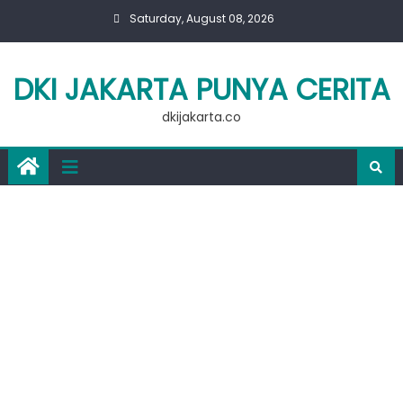
Skip
Saturday, August 08, 2026
to
content
DKI JAKARTA PUNYA CERITA
dkijakarta.co