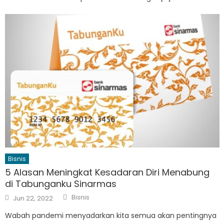
Bisnis
5 Alasan Meningkat Kesadaran Diri Menabung
di Tabunganku Sinarmas
Author
Posted
Bisnis
Jun 22, 2022
on
Wabah pandemi menyadarkan kita semua akan pentingnya