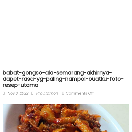
babat-gongso-ala-semarang-akhirnya-
dapet-rasa-yg-paling-nampol-buatku-foto-
resep-utama
Posted
Author
on
Nov 3, 2022
Provitamon
Comments Off
on
babat-
gongso-
ala-
semarang-
akhirnya-