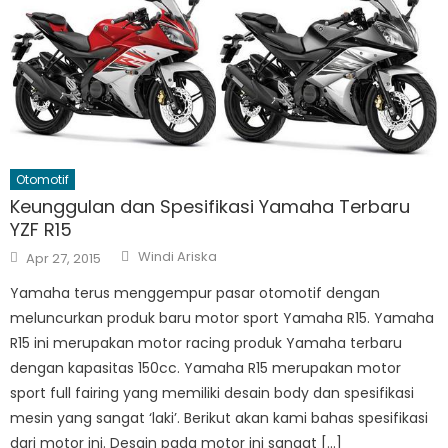
Otomotif
Keunggulan dan Spesifikasi Yamaha Terbaru
YZF R15
Author
Posted
Windi Ariska
Apr 27, 2015
on
Yamaha terus menggempur pasar otomotif dengan
meluncurkan produk baru motor sport Yamaha R15. Yamaha
R15 ini merupakan motor racing produk Yamaha terbaru
dengan kapasitas 150cc. Yamaha R15 merupakan motor
sport full fairing yang memiliki desain body dan spesifikasi
mesin yang sangat ‘laki’. Berikut akan kami bahas spesifikasi
dari motor ini. Desain pada motor ini sangat […]