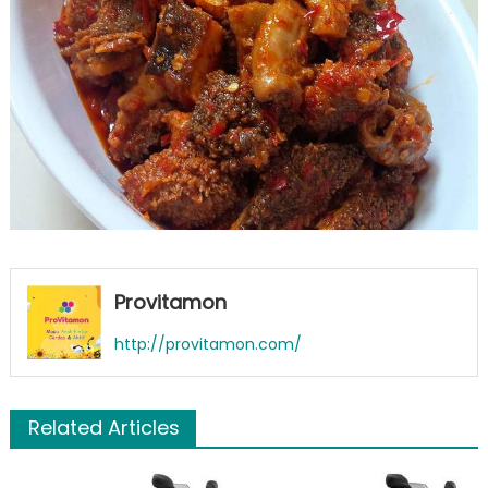
dapet-
rasa-
yg-
paling-
nampol-
buatku-
foto-
resep-
utama
Provitamon
http://provitamon.com/
Related Articles