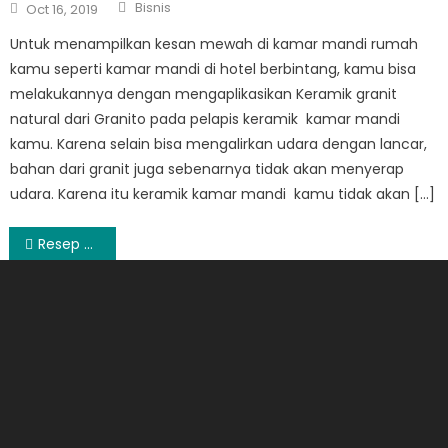
Author
Posted
Bisnis
Oct 16, 2019
on
Untuk menampilkan kesan mewah di kamar mandi rumah
kamu seperti kamar mandi di hotel berbintang, kamu bisa
melakukannya dengan mengaplikasikan Keramik granit
natural dari Granito pada pelapis keramik kamar mandi
kamu. Karena selain bisa mengalirkan udara dengan lancar,
bahan dari granit juga sebenarnya tidak akan menyerap
udara. Karena itu keramik kamar mandi kamu tidak akan […]
Post
Resep Babat Gongso Beserta Cara Pembuatanya yang Mudah
navigation