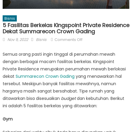
Bisnis
5 Fasilitas Berkelas Kingspoint Private Residence
Dekat Summarecon Crown Gading
Posted
Author
on
Nov 9, 2022
Bisnis
Comments Off
on
5
Fasilitas
Semua orang pasti ingin tinggal di perumahan mewah
Berkelas
dengan berbagai macam fasilitas berkelas. Kingspoint
Kingspoint
Private Residence merupakan perumahan mewah berlokasi
Private
dekat
Summarecon Crown Gading
yang menawarkan hal
Residence
tersebut. Meskipun banyak fasilitas mewahnya, namun
Dekat
harganya masih sangat bersahabat. Tipe rumah yang
Summarecon
ditawarkan bisa disesuaikan
budget
dan kebutuhan. Berikut
Crown
ini adalah 5 fasilitas berkelas yang ditawarkan:
Gading
Gym