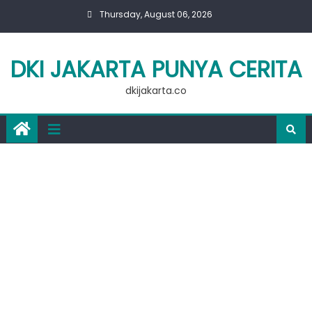
Skip
Thursday, August 06, 2026
to
content
DKI JAKARTA PUNYA CERITA
dkijakarta.co