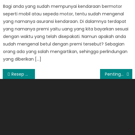
Bagi anda yang sudah mempunyai kendaraan bermotor
seperti mobil atau sepeda motor, tentu sudah mengenal
yang namanya asuransi kendaraan. Di dalamnya terdapat
yang namanya premi yaitu uang yang kita bayarkan sesuai
dengan waktu yang telah disepakati. Namun apakah anda
sudah mengenal betul dengan premi tersebut? Sebagian
orang ada yang salah mengartikan, sehingga perlindungan
yang diberikan […]
Post
Resep Babat Gongso Beserta Cara Pembuatanya yang Mudah
Pentingnya Memilih Supplier Bahan Konstruksi yang Tepat
navigation