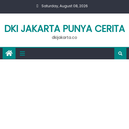
Skip
Saturday, August 08, 2026
to
content
DKI JAKARTA PUNYA CERITA
dkijakarta.co