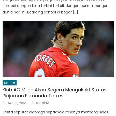
sampai dengan ilmu terkini terkait dengan perkembangan
dunia hari ini. Boarding school di bogor […]
Umum
Klub AC Milan Akan Segera Mengakhiri Status
Pinjaman Fernando Torres
Author
Posted
admin2
Dec 13, 2014
on
Berita seputar olahraga sepakbola rasanya memang selalu