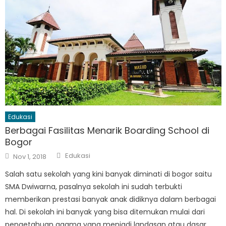
Edukasi
Berbagai Fasilitas Menarik Boarding School di
Bogor
Author
Posted
Edukasi
Nov 1, 2018
on
Salah satu sekolah yang kini banyak diminati di bogor saitu
SMA Dwiwarna, pasalnya sekolah ini sudah terbukti
memberikan prestasi banyak anak didiknya dalam berbagai
hal. Di sekolah ini banyak yang bisa ditemukan mulai dari
pengetahuan agama yang menjadi landasan atau dasar