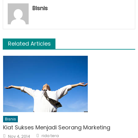
Bisnis
Related Articles
Bisnis
Kiat Sukses Menjadi Seorang Marketing
Author
Posted
rida tera
Nov 4, 2014