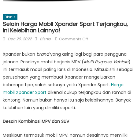
Bisnis
Selain Harga Mobil Xpander Sport Terjangkau,
Ini Kelebihan Lainnya!
Posted
Author
on
Dec 29, 2022
Bisnis
Comments Off
on
Selain
Harga
Xpander bukan
brand
yang asing lagi bagi para pengguna
Mobil
jalanan. Pasalnya mobil berjenis MPV (
Multi Purpose Vehicle
)
Xpander
ini termasuk mobil paling laris di Indonesia. Mitsubishi sebagai
Sport
perusahaan yang membuat Xpander mengeluarkan
Terjangkau,
beberapa tipe, salah satunya yaitu Xpander Sport.
Harga
Ini
mobil Xpander Sport
dikenal cukup terjangkau dan ramah di
Kelebihan
kantong. Namun bukan hanya itu saja kelebihannya. Banyak
Lainnya!
kelebihan lain yang dimiliki seperti:
Desain Kombinasi MPV dan SUV
Meskipun termasuk mobil MPV, namun desainnya memiliki