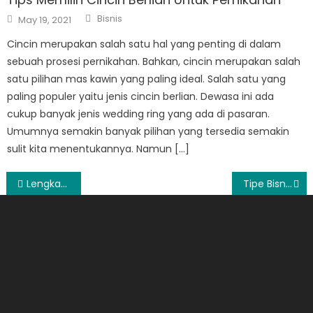
Author
Posted
Bisnis
May 19, 2021
on
Cincin merupakan salah satu hal yang penting di dalam
sebuah prosesi pernikahan. Bahkan, cincin merupakan salah
satu pilihan mas kawin yang paling ideal. Salah satu yang
paling populer yaitu jenis cincin berlian. Dewasa ini ada
cukup banyak jenis wedding ring yang ada di pasaran.
Umumnya semakin banyak pilihan yang tersedia semakin
sulit kita menentukannya. Namun […]
Post
Lengkapi 5 Perlengkapan Bayi Baru Lahir Ini, Panduan untuk Bumil!
Tipe Bisnis Rumahan Yang Bisa Dijalankan Dengan Mudah Dan Juga Minim Modal
navigation