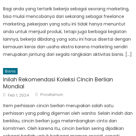
on
Bagi anda yang tertarik bekerja sebagai seorang marketing,
bisa mulai mencobanya dari sekarang sebagai freelance
marketing, pekerjaan yang satu ini tidak hanya menuntut
anda untuk menjual produk, tetapi juga berbagai kegiatan
lainnya, bekerja dibidang yang satu ini harus disertai dengan
kemauan keras dan usaha ekstra karena marketing sendiri
merupakan jantung dari segala rangkaian aktivitas bisnis. […]
Bisnis
Inilah Rekomendasi Koleksi Cincin Berlian
Mondial
Author
Posted
Provitamon
Feb 1, 2024
on
Item perhiasan cincin berlian merupakan salah satu
perhiasan yang paling digemari oleh wanita. Selain indah dan
berkilau, cincin berlian juga melambangkan cinta dan
komitmen. Oleh karena itu, cincin berlian sering dijadikan
sebagai hadiah untuk berbagai momen spesial, seperti