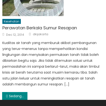
Kesehatan
Perawatan Berkala Sumur Resapan
Author
Posted
dkijakarta
Dec 12, 2014
on
Kualitas air tanah yang memburuk akibat pembangunan
yang terus-menerus tanpa memperhatikan kondisi
lingkungan dan menyisakan permukaan tanah tidak boleh
dibiarkan begitu saja. Jika tidak ditemukan solusi untuk
permasalahan ini sampai berlarut-larut, maka akan timbul
krisis air bersih terutama saat musim kemarau tiba. Salah
satu jalan keluar untuk meningkatkan resapan air tanah
adalah membangun sumur resapan. […]
Post
Sedang Mencari Rental Motor Bali? Ini Dia Tempatnya!
navigation