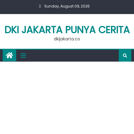
Skip
Sunday, August 09, 2026
to
content
DKI JAKARTA PUNYA CERITA
dkijakarta.co