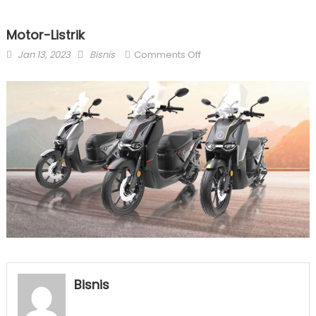
Motor-Listrik
Posted
Author
on
Jan 13, 2023
Bisnis
Comments Off
on
Motor-
Listrik
Bisnis