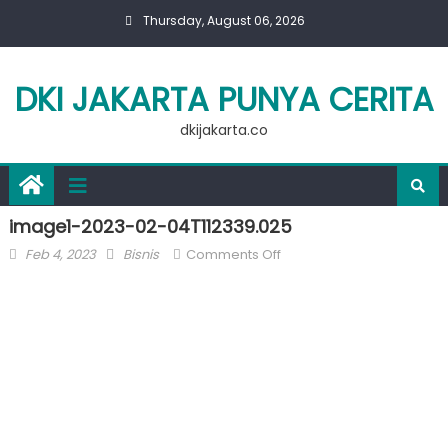
Skip
Thursday, August 06, 2026
to
content
DKI JAKARTA PUNYA CERITA
dkijakarta.co
image1-2023-02-04T112339.025
Posted
Author
on
Feb 4, 2023
Bisnis
Comments Off
on
image1-
2023-
02-
04T112339.025