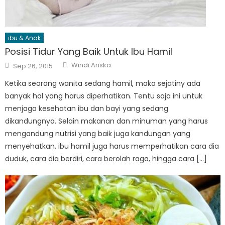
ibu & Anak
Posisi Tidur Yang Baik Untuk Ibu Hamil
Author
Posted
Windi Ariska
Sep 26, 2015
on
Ketika seorang wanita sedang hamil, maka sejatiny ada
banyak hal yang harus diperhatikan. Tentu saja ini untuk
menjaga kesehatan ibu dan bayi yang sedang
dikandungnya. Selain makanan dan minuman yang harus
mengandung nutrisi yang baik juga kandungan yang
menyehatkan, ibu hamil juga harus memperhatikan cara dia
duduk, cara dia berdiri, cara berolah raga, hingga cara […]