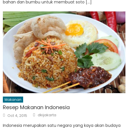
bahan dan bumbu untuk membuat soto […]
Makanan
Resep Makanan Indonesia
Author
Posted
dkijakarta
Oct 4, 2015
on
Indonesia merupakan satu negara yang kaya akan budaya