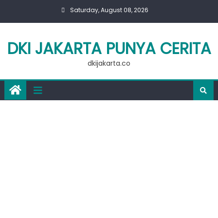
Skip
Saturday, August 08, 2026
to
content
DKI JAKARTA PUNYA CERITA
dkijakarta.co