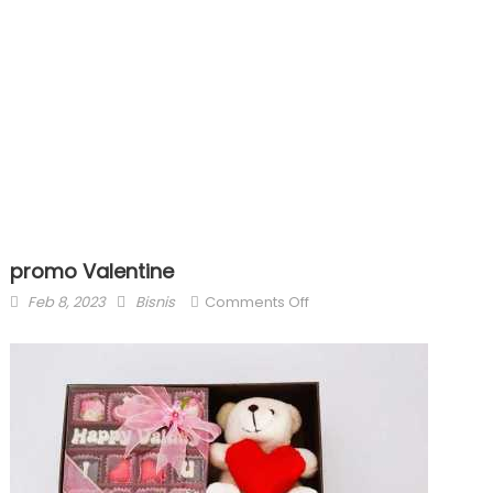
promo Valentine
Posted
Author
on
Feb 8, 2023
Bisnis
Comments Off
on
promo
Valentine