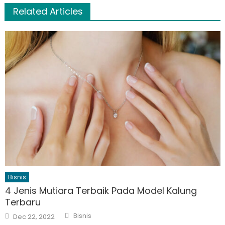
Related Articles
Bisnis
4 Jenis Mutiara Terbaik Pada Model Kalung
Terbaru
Author
Posted
Bisnis
Dec 22, 2022
on