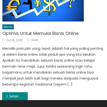
Bisnis
Optimis Untuk Memulai Bisnis Online
Author
Posted
Sule
Oct 8, 2015
on
Memiliki pola pikir yang tepat adalah hal yang paling penting
di dalam bisnis online tidak peduli apa yang kita lakukan.
Apakah itu mendirikan sebuah bisnis online atau belajar
bermain tenis meja. Jujur, ketika seseorang ingin tahu
bagaimana untuk mendirikan sebuah bisnis online bisa
menjadi jauh lebih sulit bagi mereka daripada menguasai
beberapa kegiatan tradisional (seperti […]
Post
Selain Cokelat, Ini Ide Makanan Manis yang Bisa Didapat dengan Promo Valentine
navigation