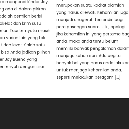
ara mengenai Kinder Joy,
merupakan suatu kodrat alamiah
g ada di dalam pikiran
yang harus dilewati. Kehamilan juga
adalah cemilan berisi
menjadi anugerah tersendiri bagi
okelat dan krim susu
para pasangan suami istri, apalagi
elur. Tapi ternyata masih
jika kehamilan ini yang pertama bag
a varian lain yang tak
anda, maka anda tentu belum
t dan lezat. Salah satu
memiliki banyak pengalaman dala
 bisa Anda jadikan pilihan
menjaga kehamilan. Ada begitu
der Joy Bueno yang
banyak hal yang harus anda lakuka
er renyah dengan isian
untuk menjaga kehamilan anda,
seperti melakukan beragam […]