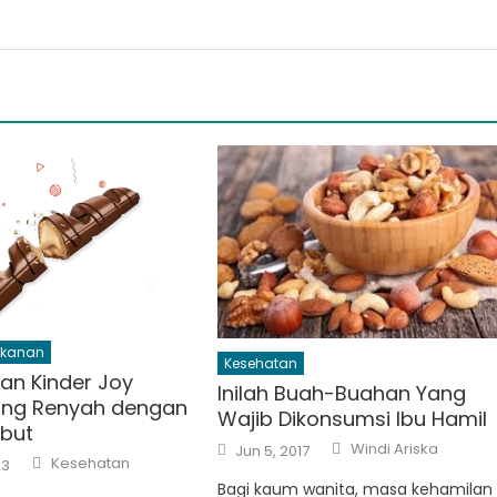
kanan
Kesehatan
an Kinder Joy
Inilah Buah-Buahan Yang
ang Renyah dengan
Wajib Dikonsumsi Ibu Hamil
mbut
Author
Posted
Windi Ariska
Jun 5, 2017
Author
on
Kesehatan
23
Bagi kaum wanita, masa kehamilan