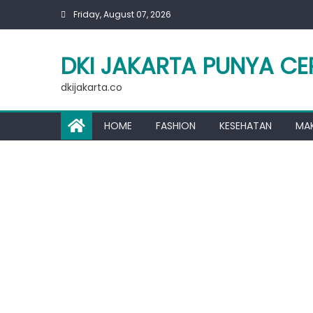
Skip
Friday, August 07, 2026
to
content
DKI JAKARTA PUNYA CE
dkijakarta.co
HOME
FASHION
KESEHATAN
MA