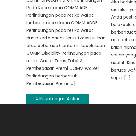
Jika berbic
Pada Kecelakaan COMM ADB
cemilan yan
Perlindungan pada resiko wafat
Anda pasti 
lantaran kecelakaan COMM ADDB
bola-bola c
Perlindungan pada resiko wafat
berbentuk t
dunia serta cacat terus (keseluruhan
ada beberap
atau beberapa) lantaran kecelakaan
kalah nikma
COMM Disability Perlindungan pada
varian yang
resiko Cacat Terus Total 2.
adalah Kin
Pembebasan Premi COMM Waiver
berupa waf
Perlindungan berbentuk
super […]
Pembebasan Premi […]
Post
4 Keuntungan Ajukan Pinjaman Dana Tunai BPKB
navigation