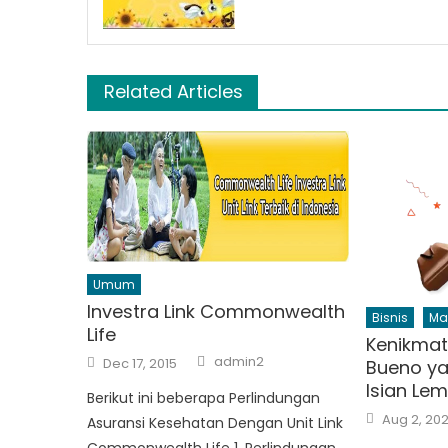
Related Articles
Umum
Investra Link Commonwealth
Bisnis
Ma
Life
Kenikmat
Author
Posted
admin2
Dec 17, 2015
Bueno y
on
Isian Le
Berikut ini beberapa Perlindungan
Posted
Aug 2, 20
Asuransi Kesehatan Dengan Unit Link
on
Commonwealth Life 1. Perlindungan