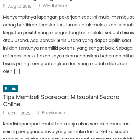
Author
Posted
Windi Ariska
Aug 12, 2015
on
Menyempitnya lapangan pekerjaan saat ini mulai membuat
orang berfikiran terbuka terutama untuk melakukan sebuah
kegiatan positif yang menguntungkan melalui sebuah bisnis
atau usaha. Ada banyak jenis usaha yang dapat dipilih saat
ini dan tentunya memiliki potensi yang sangat baik. Sebagai
referensi berikut akan saya rekomendasikan beberapa piliha
bisnis paling menguntungkan dan yang mudah dilakukan
oleh […]
Bisnis
Tips Membeli Sparepart Mitsubishi Secara
Online
Author
Posted
Provitamon
Oct 11, 2022
on
Kondisi sparepart mobil tentu saja akan semakin menurun
seiring penggunaannya yang semakin lama. Ketika sudah