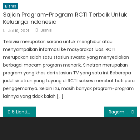
Bisnis
Sajian Program-Program RCTI Terbaik Untuk
Keluarga Indonesia
Author
Posted
Bisnis
Jul 10, 2021
on
Televisi merupakan sarana untuk menghibur atau
menyampaikan informasi ke masyarakat luas. RCTI
merupakan salah satu stasiun swasta yang menyediakan
berbagai macam program menarik. Sinetron merupakan
program yang khas dari stasiun TV yang satu ini. Beberapa
judul sinetron yang tayang di RCTI sukses merebut hati para
penggemarnya. Selain itu, masih banyak program-program
lainnya yang tidak kalah […]
Post
6 Liontin Berlian Klasik untuk Berbagai Acara dan Penampilan
Ragam Pilihan Cincin Kawin Simpel dan Elegan
navigation