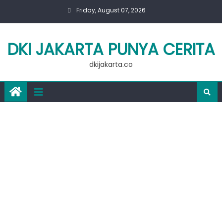
Skip
Friday, August 07, 2026
to
content
DKI JAKARTA PUNYA CERITA
dkijakarta.co