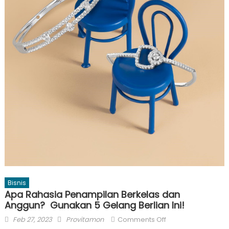
Bisnis
Apa Rahasia Penampilan Berkelas dan
Anggun? Gunakan 5 Gelang Berlian Ini!
Posted
Author
on
Feb 27, 2023
Provitamon
Comments Off