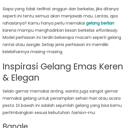
on
Apa
Rahasia
Siapa yang tidak terlihat anggun dan berkelas, jika ditanya
Penampilan
seperti ini tentu semua akan menjawab mau. Lantas, apa
Berkelas
rahasianya? Kamu hanya perlu memakai
gelang berlian
dan
karena mampu menghadirkan kesan berkelas
effortlessly.
Anggun?
Model perhiasan ini terdiri beberapa macam seperti gelang
Gunakan
rantai atau
bangle.
Setiap jenis perhiasan ini memiliki
5
kelebihannya masing-masing.
Gelang
Berlian
Inspirasi Gelang Emas Keren
Ini!
& Elegan
Selain gemar memakai anting, wanita juga sangat gemar
memakai gelang untuk penampilan sehari-hari atau acara
pesta. Di bawah ini adalah sejumlah gelang yang bisa kamu
pertimbangkan sesuai kebutuhan
fashion-
mu:
Bangle