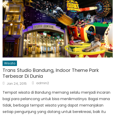
Wisata
Trans Studio Bandung, Indoor Theme Park
Terbesar Di Dunia
Author
Posted
admin2
Jan 24, 2015
on
Tempat wisata di Bandung memang selalu menjadi incaran
bagi para pelancong untuk bisa menikmatinya. Bagai mana
tidak, berbagai tempat wisata yang dapat memanjakan
setiap pengunjung yang datang untuk berekreasi, baik itu