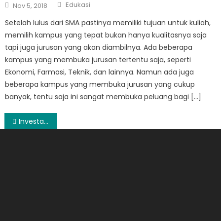
Author
Posted
Edukasi
Nov 5, 2018
on
Setelah lulus dari SMA pastinya memiliki tujuan untuk kuliah,
memilih kampus yang tepat bukan hanya kualitasnya saja
tapi juga jurusan yang akan diambilnya. Ada beberapa
kampus yang membuka jurusan tertentu saja, seperti
Ekonomi, Farmasi, Teknik, dan lainnya. Namun ada juga
beberapa kampus yang membuka jurusan yang cukup
banyak, tentu saja ini sangat membuka peluang bagi […]
Post
Investasi Fashion dengan Gelang Emas Kekinian Mondial: Kenali Model dan Harga Terbaru
navigation