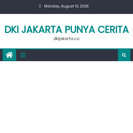
Skip
Monday, August 10, 2026
to
content
DKI JAKARTA PUNYA CERITA
dkijakarta.co