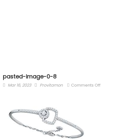
pasted-image-0-8
Posted
Author
on
Mar 16, 2023
Provitamon
Comments Off
on
pasted-
image-
0-
8