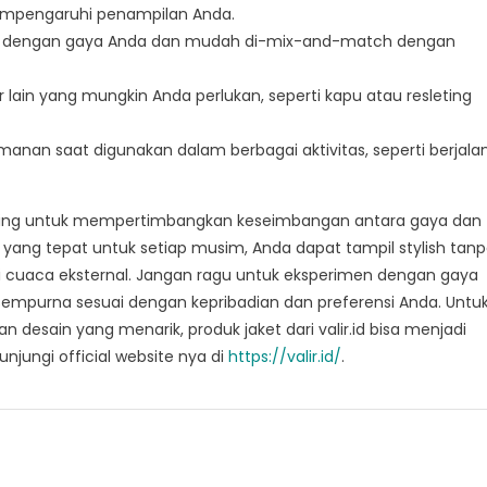
mempengaruhi penampilan Anda.
suai dengan gaya Anda dan mudah di-mix-and-match dengan
r lain yang mungkin Anda perlukan, seperti kapu atau resleting
manan saat digunakan dalam berbagai aktivitas, seperti berjala
enting untuk mempertimbangkan keseimbangan antara gaya dan
 yang tepat untuk setiap musim, Anda dapat tampil stylish tan
cuaca eksternal. Jangan ragu untuk eksperimen dengan gaya
mpurna sesuai dengan kepribadian dan preferensi Anda. Untu
an desain yang menarik, produk jaket dari valir.id bisa menjadi
njungi official website nya di
https://valir.id/
.