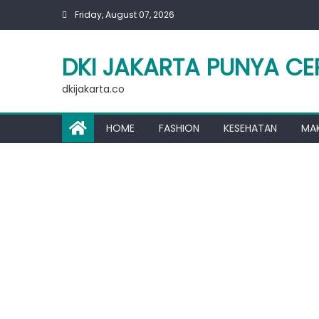
Skip
Friday, August 07, 2026
to
content
DKI JAKARTA PUNYA CE
dkijakarta.co
HOME
FASHION
KESEHATAN
MA