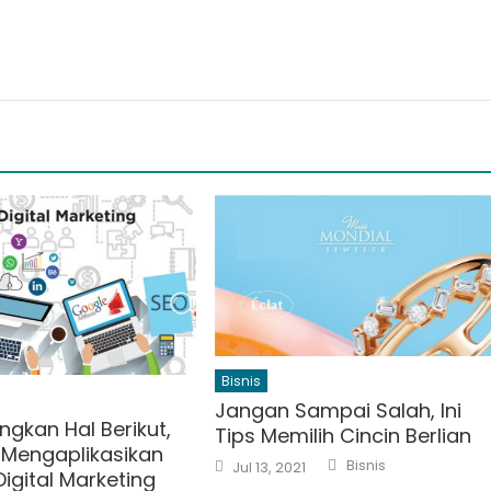
Bisnis
Jangan Sampai Salah, Ini
ngkan Hal Berikut,
Tips Memilih Cincin Berlian
Mengaplikasikan
Author
Posted
Bisnis
Jul 13, 2021
Digital Marketing
on