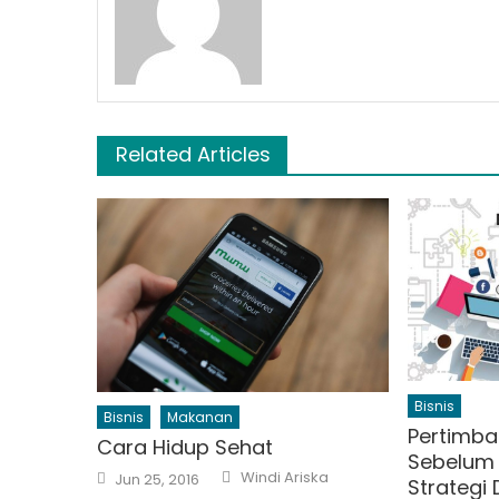
Related Articles
Bisnis
Bisnis
Makanan
Pertimba
Cara Hidup Sehat
Sebelum 
Author
Posted
Windi Ariska
Jun 25, 2016
Strategi 
on