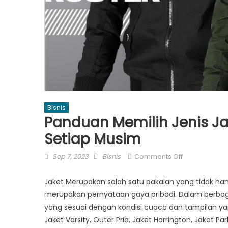
Bisnis
Panduan Memilih Jenis Ja
Setiap Musim
Posted
Author
on
Sep 7, 2023
Bisnis
Comments Off
on
Panduan
Memilih
Jaket Merupakan salah satu pakaian yang tidak hany
Jenis
merupakan pernyataan gaya pribadi. Dalam berba
Jaket
yang sesuai dengan kondisi cuaca dan tampilan yang 
Pria
Jaket Varsity, Outer Pria, Jaket Harrington, Jaket P
yang